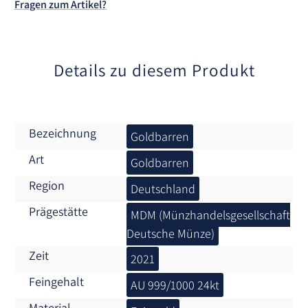
Fragen zum Artikel?
i
v
e
:
Details zu diesem Produkt
Bezeichnung
Goldbarren
Art
Goldbarren
Region
Deutschland
Prägestätte
MDM (Münzhandelsgesellschaft
Deutsche Münze)
Zeit
2021
Feingehalt
AU 999/1000 24kt
Material