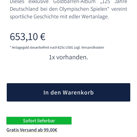
Dieses exklusive Goldbarren-Album „125 Jahre
Deutschland bei den Olympischen Spielen“ vereint
sportliche Geschichte mit edler Wertanlage.
653,10
€
* Anlagegold steuerbefreit nach §25c UStG
zzgl. Versandkosten
1x vorhanden.
A
l
In den Warenkorb
t
e
r
n
Sofort lieferbar
a
Gratis Versand ab 99,00€
t