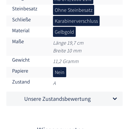
Steinbesatz
Ohne Steinbesatz
Schließe
Karabinerverschluss
Material
Gelbgold
Maße
Länge 19,7 cm
Breite 10 mm
Gewicht
11,2 Gramm
Papiere
Nein
Zustand
A
Unsere Zustandsbewertung