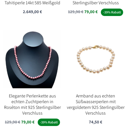
Tahitiperle 14kt 585 Weißgold
Sterlingsilber Verschluss
Ursprünglicher
Aktueller
2.649,00
€
129,90
€
79,00
€
-39% Rabatt
Preis
Preis
war:
ist:
129,90 €
79,00 €.
Elegante Perlenkette aus
Armband aus echten
echten Zuchtperlen in
Süßwasserperlen mit
Roséton mit 925 Sterlingsilber
vergoldetem 925 Sterlingsilber
Verschluss
Verschluss
Ursprünglicher
Aktueller
129,90
€
79,00
€
74,50
€
-39% Rabatt