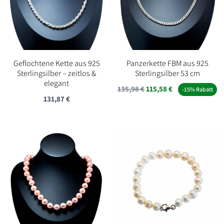
Geflochtene Kette aus 925
Panzerkette FBM aus 925
Sterlingsilber – zeitlos &
Sterlingsilber 53 cm
elegant
135,98
€
115,58
€
-15% Rabatt
131,87
€