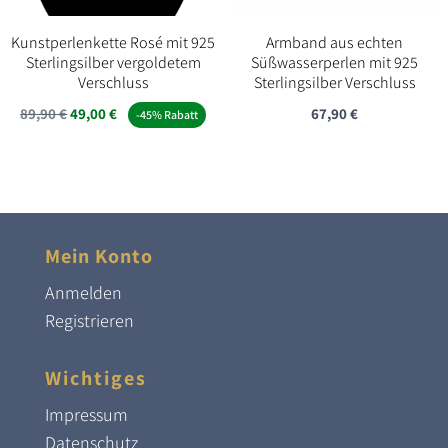
Kunstperlenkette Rosé mit 925
Armband aus echten
Sterlingsilber vergoldetem
Süßwasserperlen mit 925
Verschluss
Sterlingsilber Verschluss
Ursprünglicher
Aktueller
89,90
€
49,00
€
67,90
€
-45% Rabatt
Preis
Preis
war:
ist:
89,90 €
49,00 €.
Mein Konto
Anmelden
Registrieren
Wichtiges
Impressum
Datenschutz