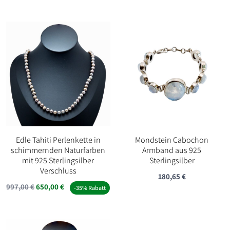
Preis
Preis
war:
ist:
129,90 €
79,00 €.
Edle Tahiti Perlenkette in
Mondstein Cabochon
schimmernden Naturfarben
Armband aus 925
mit 925 Sterlingsilber
Sterlingsilber
Verschluss
180,65
€
Ursprünglicher
Aktueller
997,00
€
650,00
€
-35% Rabatt
Preis
Preis
war:
ist:
997,00 €
650,00 €.