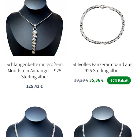
Schlangenkette mit großem
Stilvolles Panzerarmband aus
Mondstein Anhänger – 925
925 Sterlingsilber
Sterlingsilber
39,29
€
35,36
€
-10% Rabatt
125,43
€