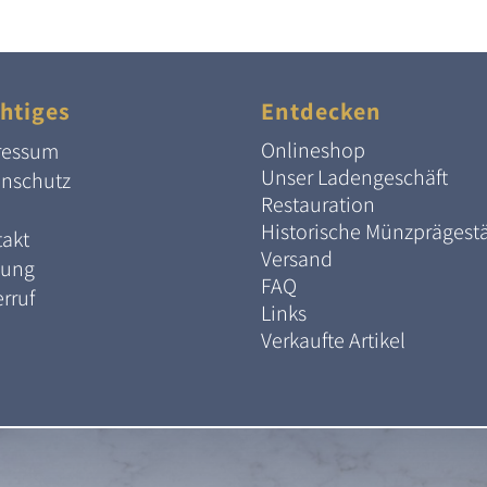
htiges
Entdecken
Onlineshop
ressum
Unser Ladengeschäft
enschutz
Restauration
Historische Münzprägest
akt
Versand
lung
FAQ
rruf
Links
Verkaufte Artikel