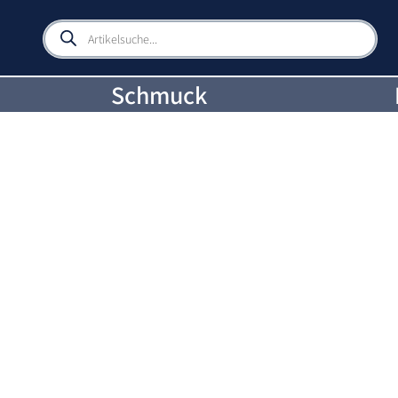
Products
search
Schmuck