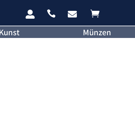




Kunst
Münzen