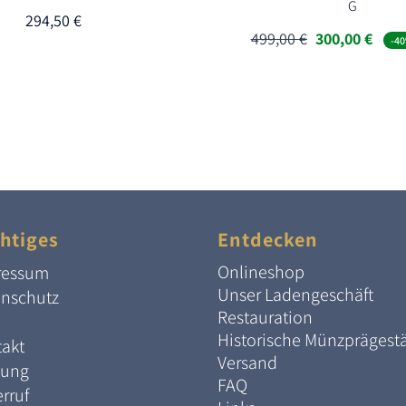
G
294,50
€
Ursprünglich
Aktu
499,00
€
300,00
€
-40
Preis
Preis
war:
ist:
499,00 €
300,0
htiges
Entdecken
Onlineshop
ressum
Unser Ladengeschäft
enschutz
Restauration
Historische Münzprägest
akt
Versand
lung
FAQ
rruf