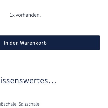
1x vorhanden.
A
l
In den Warenkorb
t
e
r
n
a
t
issenswertes…
i
v
e
:
ußschale, Salzschale