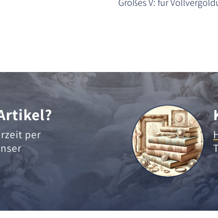
Großes V: für Vollvergol
Artikel?
rzeit per
nser