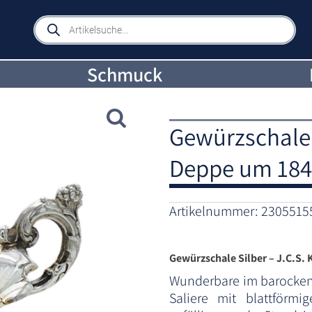
Products
search
Schmuck
Gewürzschale S
Deppe um 18
Artikelnummer:
2305515
Gewürzschale Silber – J.C.S.
Wunderbare im barocken 
Saliere mit blattförm