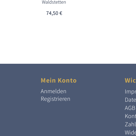
Waldstetten
74,50
€
Mein Konto
Wic
Anmelden
Imp
Registrieren
Dat
AGB
Kont
Zah
Wide