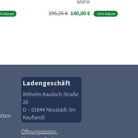
WMFM
er
eller
Ursprünglicher
Aktueller
296,25
€
140,00
€
% Rabatt
-53% Rabatt
Preis
Preis
war:
ist:
0 €.
296,25 €
140,00 €.
Ladengeschäft
Wilhelm-Kaulisch-Straße
26
D – 01844 Neustadt (Im
ätten
Kaufland)
Öffnungszeiten: