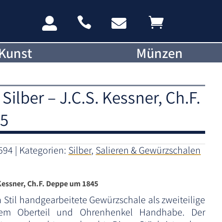




Kunst
Münzen
ilber – J.C.S. Kessner, Ch.F.
45
594
Kategorien:
Silber
,
Salieren & Gewürzschalen
 Kessner, Ch.F. Deppe um 1845
Stil handgearbeitete Gewürzschale als zweiteilige
igem Oberteil und Ohrenhenkel Handhabe. Der