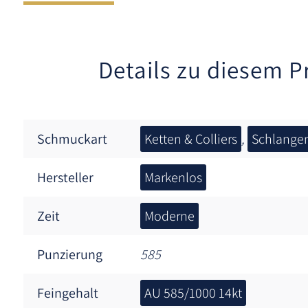
Details zu diesem P
Schmuckart
Ketten & Colliers
,
Schlangen
Hersteller
Markenlos
Zeit
Moderne
Punzierung
585
Feingehalt
AU 585/1000 14kt