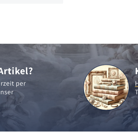
Artikel?
rzeit per
nser