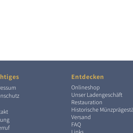
htiges
Entdecken
Onlineshop
ressum
Unser Ladengeschäft
enschutz
Restauration
Historische Münzprägest
akt
Versand
lung
FAQ
rruf
Links