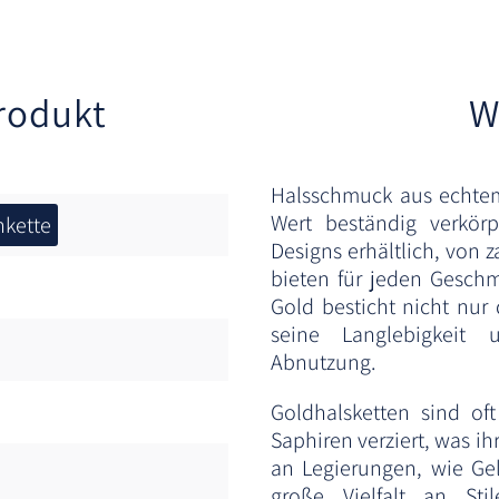
rodukt
W
Halsschmuck aus echtem 
Wert beständig verkörp
kette
Designs erhältlich, von 
bieten für jeden Gesch
Gold besticht nicht nu
seine Langlebigkeit
Abnutzung.
Goldhalsketten sind of
Saphiren verziert, was ih
an Legierungen, wie Ge
große Vielfalt an St