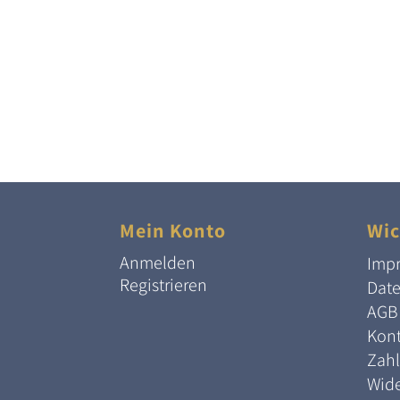
Mein Konto
Wic
Anmelden
Imp
Registrieren
Dat
AGB
Kont
Zah
Wide