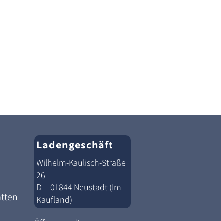
Ladengeschäft
Wilhelm-Kaulisch-Straße
26
D – 01844 Neustadt (Im
ätten
Kaufland)