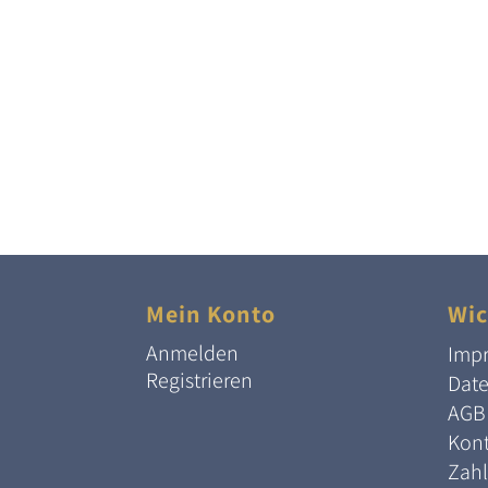
Mein Konto
Wic
Anmelden
Imp
Registrieren
Dat
AGB
Kont
Zah