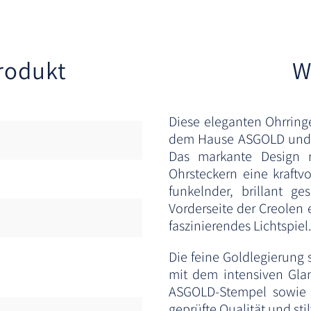
rodukt
W
Diese eleganten Ohrrin
dem Hause ASGOLD und v
Das markante Design 
Ohrsteckern eine kraftv
funkelnder, brillant ge
Vorderseite der Creolen
faszinierendes Lichtspiel
Die feine Goldlegierung 
mit dem intensiven Glan
ASGOLD-Stempel sowie d
geprüfte Qualität und sti