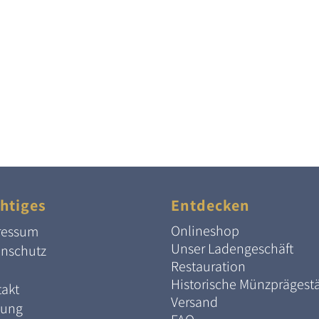
htiges
Entdecken
Onlineshop
ressum
Unser Ladengeschäft
enschutz
Restauration
Historische Münzprägest
akt
Versand
lung