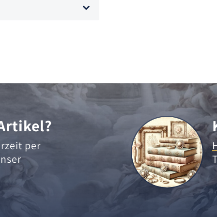
Artikel?
rzeit per
nser