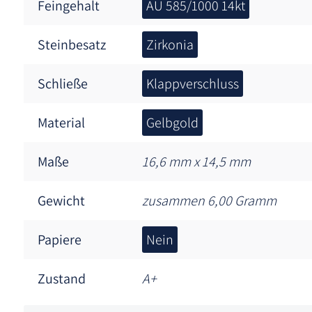
Feingehalt
AU 585/1000 14kt
Steinbesatz
Zirkonia
Schließe
Klappverschluss
Material
Gelbgold
Maße
16,6 mm x 14,5 mm
Gewicht
zusammen 6,00 Gramm
Papiere
Nein
Zustand
A+