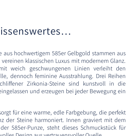
issenswertes…
ge aus hochwertigem 585er Gelbgold stammen aus
ereinen klassischen Luxus mit modernem Glanz.
mit weich geschwungenen Linien verleiht den
olle, dennoch feminine Ausstrahlung. Drei Reihen
schliffener Zirkonia-Steine sind kunstvoll in die
 eingelassen und erzeugen bei jeder Bewegung ein
.
sorgt für eine warme, edle Farbgebung, die perfekt
z der Steine harmoniert. Innen graviert mit dem
er 585er-Punze, steht dieses Schmuckstück für
lvolles Design aus vertrauensvoller Quelle.