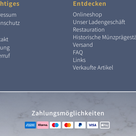
htiges
Entdecken
Onlineshop
ressum
Unser Ladengeschäft
enschutz
Restauration
Historische Münzprägest
akt
Versand
lung
FAQ
rruf
Links
Verkaufte Artikel
Zahlungsmöglichkeiten