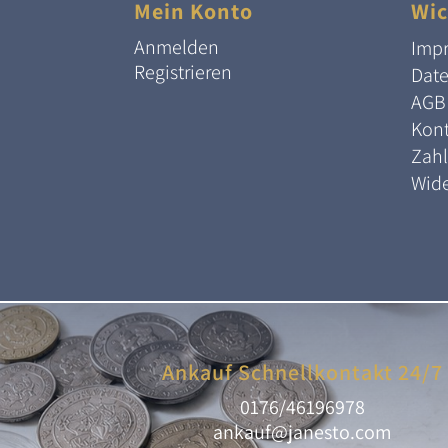
Mein Konto
Wic
Anmelden
Imp
Registrieren
Dat
AGB
Kont
Zah
Wide
Ankauf Schnellkontakt 24/7
0176/46196978
ankauf@janesto.com