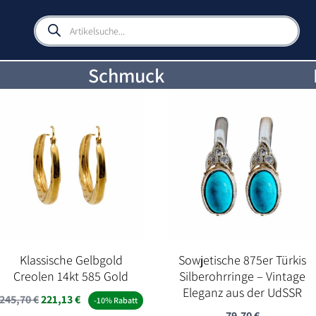
Products
search
Schmuck
Klassische Gelbgold
Sowjetische 875er Türkis
Creolen 14kt 585 Gold
Silberohrringe – Vintage
Eleganz aus der UdSSR
245,70
€
221,13
€
-10% Rabatt
79,70
€