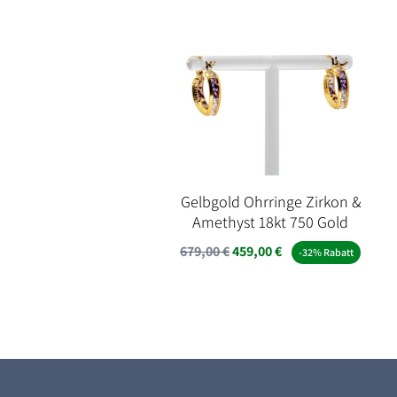
Gelbgold Ohrringe Zirkon &
Amethyst 18kt 750 Gold
Ursprünglicher
Aktueller
679,00
€
459,00
€
-32% Rabatt
Preis
Preis
war:
ist:
679,00 €
459,00 €.