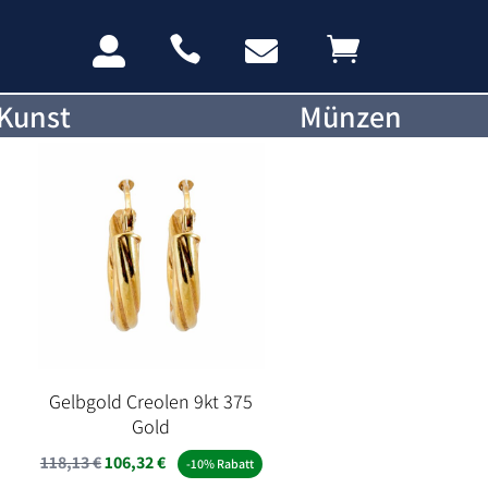




Kunst
Münzen
Gelbgold Creolen 9kt 375
Gold
118,13
€
106,32
€
-10% Rabatt