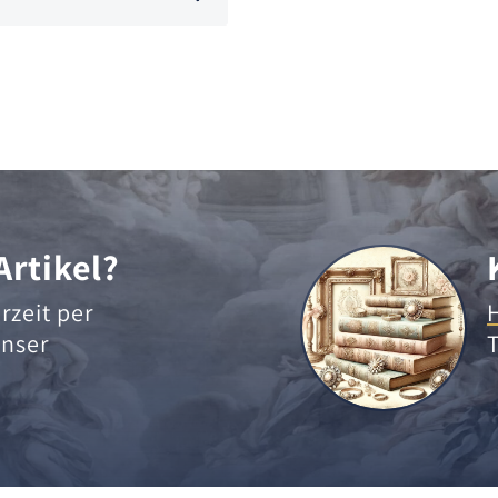
Artikel?
rzeit per
nser