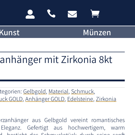




Kunst
Münzen
anhänger mit Zirkonia 8kt
tegorien:
Gelbgold
,
Material
,
Schmuck
,
uck GOLD
,
Anhänger GOLD
,
Edelsteine
,
Zirkonia
rzanhänger aus Gelbgold vereint romantisches
 Eleganz. Gefertigt aus hochwertigem, warm