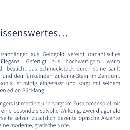
r
n
a
t
issenswertes…
i
v
e
rzanhänger aus Gelbgold vereint romantisches
:
 Eleganz. Gefertigt aus hochwertigem, warm
, besticht das Schmuckstück durch seine sanft
und den funkelnden Zirkonia-Stein im Zentrum.
irkonia ist mittig eingefasst und sorgt mit seinem
nen edlen Blickfang.
ngers ist mattiert und sorgt im Zusammenspiel mit
r eine besonders stilvolle Wirkung. Zwei diagonale
seite setzen zusätzlich dezente optische Akzente
eine moderne, grafische Note.