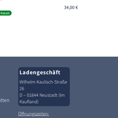
34,00
€
er
ler
 Rabatt
€.
Ladengeschäft
Wilhelm-Kaulisch-Straße
26
D – 01844 Neustadt (Im
ätten
Kaufland)
Öffnungszeiten: