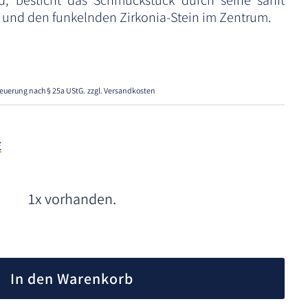
, besticht das Schmuckstück durch seine sanft
und den funkelnden Zirkonia-Stein im Zentrum.
euerung nach § 25a UStG.
zzgl. Versandkosten
€
1x vorhanden.
A
l
In den Warenkorb
t
e