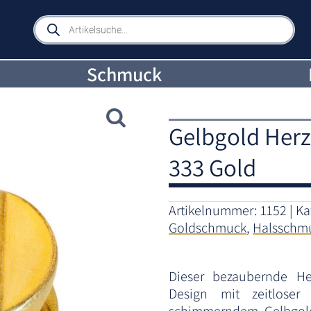
Products
search
Schmuck
Gelbgold Herz
333 Gold
Artikelnummer:
1152
Ka
Goldschmuck
,
Halsschm
Dieser bezaubernde He
Design mit zeitloser