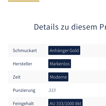
Details zu diesem P
Schmuckart
Anhänger Gold
Hersteller
Markenlos
Zeit
Moderne
Punzierung
333
Feingehalt
AU 333/1000 8kt