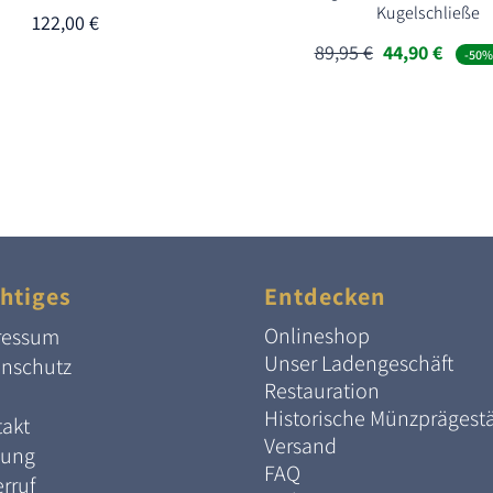
Kugelschließe
122,00
€
Ursprünglich
Aktuel
89,95
€
44,90
€
-50%
Preis
Preis
war:
ist:
89,95 €
44,90 
htiges
Entdecken
Onlineshop
ressum
Unser Ladengeschäft
enschutz
Restauration
Historische Münzprägest
akt
Versand
lung
FAQ
rruf