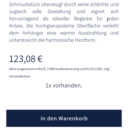
Schmuckstück überzeugt durch seine schlichte und
zugleich edle Gestaltung und eignet sich
hervorragend als stilvoller Begleiter für jeden
Anlass. Die hochglanzpolierte Oberfläche verleiht
dem Anhänger eine warme Ausstrahlung und
unterstreicht die harmonische Herzform.
123,08
€
ohne ausgewiesene MwSt. | Differenzbesteuerung nach § 25a UStG.
zzgl.
Versandkosten
1x vorhanden.
A
l
In den Warenkorb
t