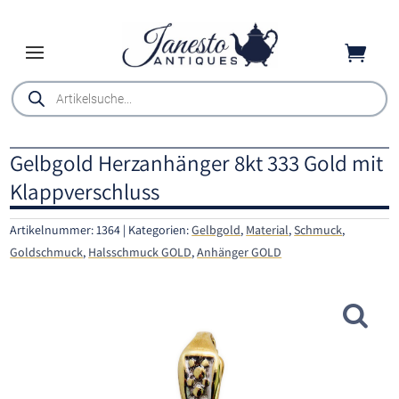

Products
search
Gelbgold Herzanhänger 8kt 333 Gold mit
Klappverschluss
Artikelnummer:
1364
Kategorien:
Gelbgold
,
Material
,
Schmuck
,
Goldschmuck
,
Halsschmuck GOLD
,
Anhänger GOLD