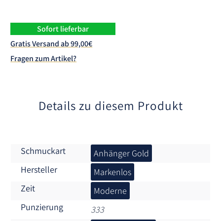
e
r
n
Sofort lieferbar
a
Gratis Versand ab 99,00€
t
Fragen zum Artikel?
i
v
e
:
Details zu diesem Produkt
Schmuckart
Anhänger Gold
Hersteller
Markenlos
Zeit
Moderne
Punzierung
333