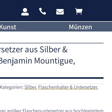




Kunst
Münzen
setzer aus Silber &
 Benjamin Mountigue,
Kategorien:
Silber
,
Flaschenhalter & Untersetzer
,
rer antiker Flaschenuntersetzer aus hochlegiertem