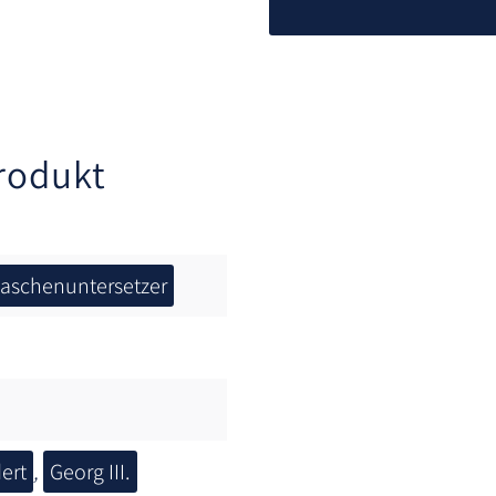
rodukt
laschenuntersetzer
ert
,
Georg III.