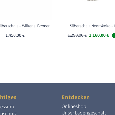
Silberschale – Wilkens, Bremen
Silberschale Neorokoko – 
Ursprünglich
Akt
1.450,00
€
1.290,00
€
1.160,00
€
Preis
Pre
war:
ist:
1.290,00 €
1.1
htiges
Entdecken
Onlineshop
ressum
Unser Ladengeschäft
enschutz