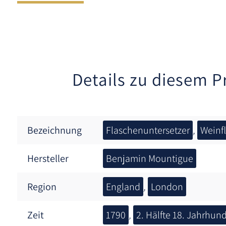
Details zu diesem P
Bezeichnung
Flaschenuntersetzer
,
Weinf
Hersteller
Benjamin Mountigue
Region
England
,
London
Zeit
1790
,
2. Hälfte 18. Jahrhund