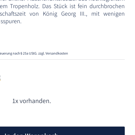
tem Tropenholz. Das Stück ist fein durchbrochen
rschaftszeit von König Georg III., mit wenigen
sspuren.
euerung nach § 25a UStG.
zzgl. Versandkosten
€
1x vorhanden.
A
l