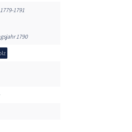
t 1779-1791
gsjahr 1790
lz