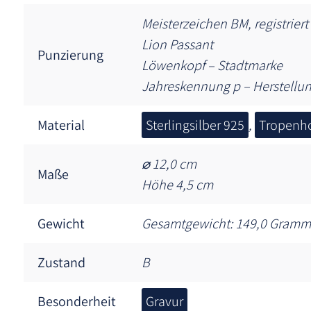
Meisterzeichen BM, registrier
Lion Passant
Punzierung
Löwenkopf – Stadtmarke
Jahreskennung p – Herstellun
Material
Sterlingsilber 925
,
Tropenho
⌀ 12,0 cm
Maße
Höhe 4,5 cm
Gewicht
Gesamtgewicht: 149,0 Gramm
Zustand
B
Besonderheit
Gravur