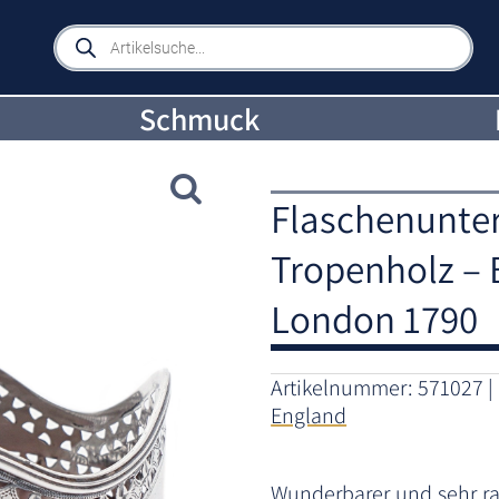
Products
search
Schmuck
Flaschenunter
Tropenholz –
London 1790
Artikelnummer:
571027
England
Wunderbarer und sehr ra