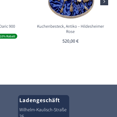
Daric 900
Kuchenbesteck, Antiko – Hildesheimer
Rose
er
ueller
-10% Rabatt
is
520,00
€
60,00 €.
Ladengeschäft
Wilhelm-Kaulisch-Straße
26