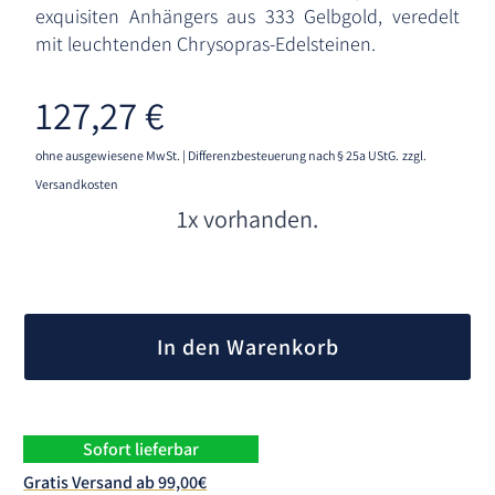
exquisiten Anhängers aus 333 Gelbgold, veredelt
mit leuchtenden Chrysopras-Edelsteinen.
127,27
€
ohne ausgewiesene MwSt. | Differenzbesteuerung nach § 25a UStG.
zzgl.
Versandkosten
1x vorhanden.
A
l
In den Warenkorb
t
e
r
n
Sofort lieferbar
a
Gratis Versand ab 99,00€