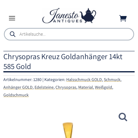

Products
search
Chrysopras Kreuz Goldanhänger 14kt
585 Gold
Artikelnummer:
1280
Kategorien:
Halsschmuck GOLD
,
Schmuck
,
Anhänger GOLD
,
Edelsteine
,
Chrysopras
,
Material
,
Weißgold
,
Goldschmuck