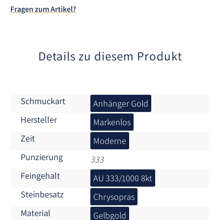
t
Fragen zum Artikel?
i
v
e
:
Details zu diesem Produkt
Schmuckart
Anhänger Gold
Hersteller
Markenlos
Zeit
Moderne
Punzierung
333
Feingehalt
AU 333/1000 8kt
Steinbesatz
Chrysopras
Material
Gelbgold