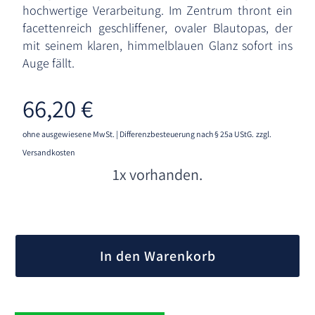
hochwertige Verarbeitung. Im Zentrum thront ein
facettenreich geschliffener, ovaler Blautopas, der
mit seinem klaren, himmelblauen Glanz sofort ins
Auge fällt.
66,20
€
ohne ausgewiesene MwSt. | Differenzbesteuerung nach § 25a UStG.
zzgl.
Versandkosten
1x vorhanden.
A
l
In den Warenkorb
t
e
r