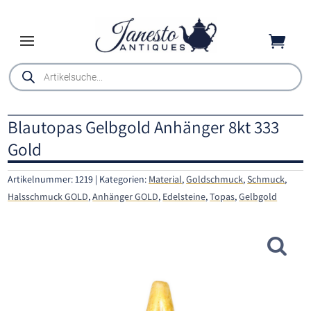

Products
search
Blautopas Gelbgold Anhänger 8kt 333
Gold
Artikelnummer:
1219
Kategorien:
Material
,
Goldschmuck
,
Schmuck
,
Halsschmuck GOLD
,
Anhänger GOLD
,
Edelsteine
,
Topas
,
Gelbgold