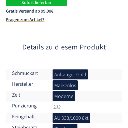
n
Sofort lieferbar
a
Gratis Versand ab 99,00€
t
Fragen zum Artikel?
i
v
e
:
Details zu diesem Produkt
Schmuckart
Anhänger Gold
Hersteller
Markenlos
Zeit
Moderne
Punzierung
333
Feingehalt
AU 333/1000 8kt
Steinbesatz