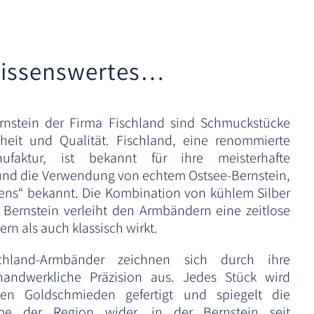
v
e
:
issenswertes…
rnstein der Firma Fischland sind Schmuckstücke
nheit und Qualität. Fischland, eine renommierte
faktur, ist bekannt für ihre meisterhafte
 und die Verwendung von echtem Ostsee-Bernstein,
ens“ bekannt. Die Kombination von kühlem Silber
ernstein verleiht den Armbändern eine zeitlose
rn als auch klassisch wirkt.
chland-Armbänder zeichnen sich durch ihre
 handwerkliche Präzision aus. Jedes Stück wird
enen Goldschmieden gefertigt und spiegelt die
be der Region wider, in der Bernstein seit