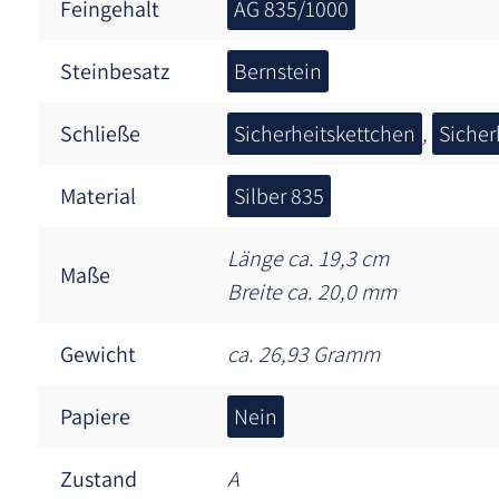
Feingehalt
AG 835/1000
Steinbesatz
Bernstein
Schließe
Sicherheitskettchen
,
Sicher
Material
Silber 835
Länge ca. 19,3 cm
Maße
Breite ca. 20,0 mm
Gewicht
ca. 26,93 Gramm
Papiere
Nein
Zustand
A