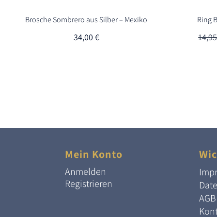
Brosche Sombrero aus Silber – Mexiko
Ring 
34,00
€
14,9
Mein Konto
Wic
Anmelden
Imp
Registrieren
Dat
AGB
Kont