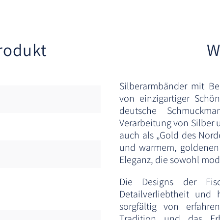
rodukt
W
Silberarmbänder mit Be
von einzigartiger Schö
deutsche Schmuckmanu
Verarbeitung von Silber
auch als „Gold des Nord
und warmem, goldenen B
Eleganz, die sowohl mode
Die Designs der Fis
Detailverliebtheit und
sorgfältig von erfahr
Tradition und das Er