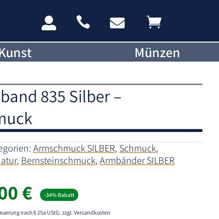




Kunst
Münzen
band 835 Silber –
muck
egorien:
Armschmuck SILBER
,
Schmuck
,
Natur
,
Bernsteinschmuck
,
Armbänder SILBER
rünglicher
Aktueller
,00
€
-34% Rabatt
s
Preis
ist:
euerung nach § 25a UStG.
zzgl. Versandkosten