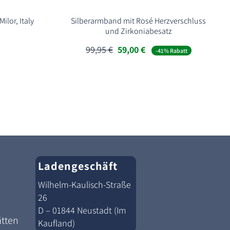
ilor, Italy
Silberarmband mit Rosé Herzverschluss
und Zirkoniabesatz
Ursprünglicher
Aktueller
99,95
€
59,00
€
-41% Rabatt
Preis
Preis
war:
ist:
99,95 €
59,00 €.
Ladengeschäft
Wilhelm-Kaulisch-Straße
26
D – 01844 Neustadt (Im
ätten
Kaufland)