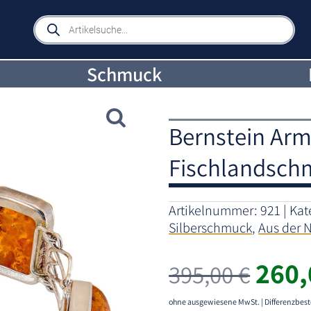
Products
search
Schmuck
Bernstein Arm
Fischlandsch
Artikelnummer:
921
Kat
Silberschmuck
,
Aus der 
Ursp
260
395,00
€
Prei
war:
ohne ausgewiesene MwSt. | Differenzbest