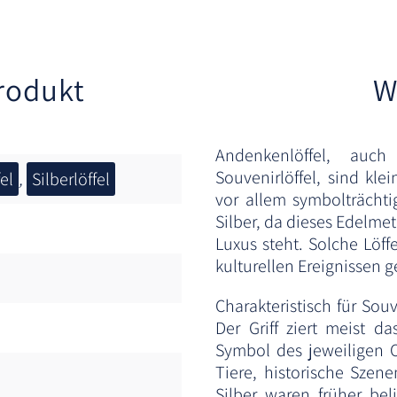
rodukt
W
Andenkenlöffel, auch
Souvenirlöffel, sind kle
el
,
Silberlöffel
vor allem symbolträchti
Silber, da dieses Edelme
Luxus steht. Solche Löff
kulturellen Ereignissen 
Charakteristisch für Souv
Der Griff ziert meist d
Symbol des jeweiligen O
Tiere, historische Szen
Silber waren früher bel