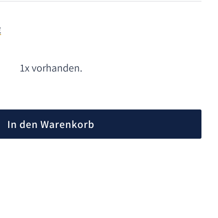
€
1x vorhanden.
A
l
In den Warenkorb
t
e
r
n
a
t
i
v