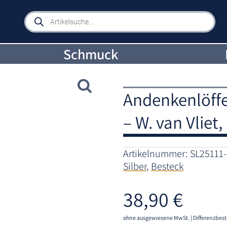
Products
search
Schmuck
Andenkenlöffe
– W. van Vliet
Artikelnummer:
SL25111-
Silber
,
Besteck
38,90
€
ohne ausgewiesene MwSt. | Differenzbest