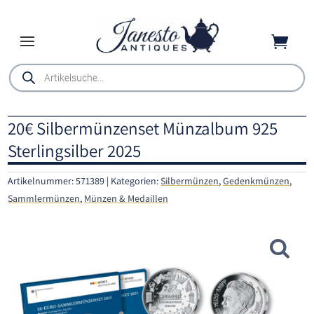

Products
search
20€ Silbermünzenset Münzalbum 925
Sterlingsilber 2025
Artikelnummer:
571389
Kategorien:
Silbermünzen
,
Gedenkmünzen
,
Sammlermünzen
,
Münzen & Medaillen