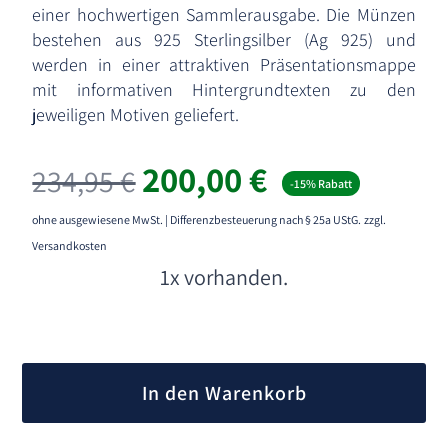
einer hochwertigen Sammlerausgabe. Die Münzen
bestehen aus 925 Sterlingsilber (Ag 925) und
werden in einer attraktiven Präsentationsmappe
mit informativen Hintergrundtexten zu den
jeweiligen Motiven geliefert.
Ursprünglicher
Aktueller
200,00
€
234,95
€
-15% Rabatt
Preis
Preis
war:
ist:
ohne ausgewiesene MwSt. | Differenzbesteuerung nach § 25a UStG.
zzgl.
234,95 €
200,00 €.
Versandkosten
1x vorhanden.
A
l
In den Warenkorb
t
e