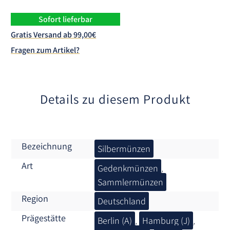
r
n
Sofort lieferbar
a
Gratis Versand ab 99,00€
t
Fragen zum Artikel?
i
v
e
:
Details zu diesem Produkt
Bezeichnung
Silbermünzen
Art
Gedenkmünzen
,
Sammlermünzen
Region
Deutschland
Prägestätte
Berlin (A)
,
Hamburg (J)
,