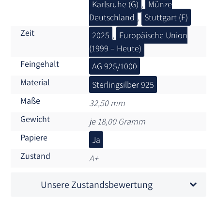
Karlsruhe (G)
,
Münze
Deutschland
,
Stuttgart (F)
Zeit
2025
,
Europäische Union
(1999 – Heute)
Feingehalt
AG 925/1000
Material
Sterlingsilber 925
Maße
32,50 mm
Gewicht
je 18,00 Gramm
Papiere
Ja
Zustand
A+
Unsere Zustandsbewertung