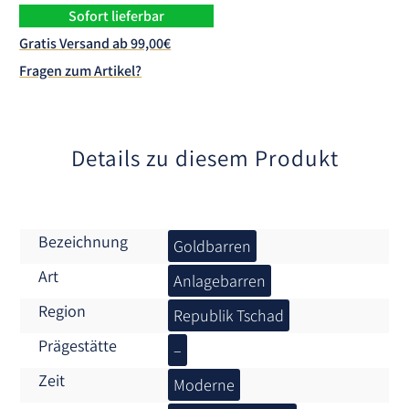
n
Sofort lieferbar
a
Gratis Versand ab 99,00€
t
Fragen zum Artikel?
i
v
e
:
Details zu diesem Produkt
Bezeichnung
Goldbarren
Art
Anlagebarren
Region
Republik Tschad
Prägestätte
–
Zeit
Moderne