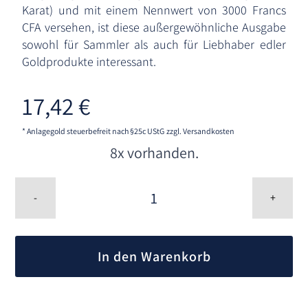
Karat) und mit einem Nennwert von 3000 Francs
CFA versehen, ist diese außergewöhnliche Ausgabe
sowohl für Sammler als auch für Liebhaber edler
Goldprodukte interessant.
17,42
€
* Anlagegold steuerbefreit nach §25c UStG
zzgl. Versandkosten
8x vorhanden.
1/1000
oz
-
+
Goldbarren
3000
A
Francs
l
Republik
In den Warenkorb
t
Tschad
Menge
e
r