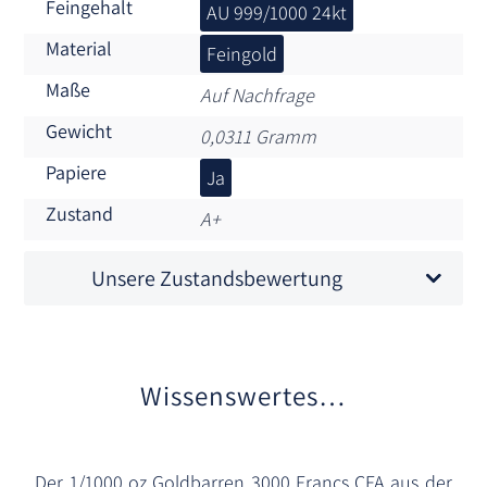
Feingehalt
AU 999/1000 24kt
Material
Feingold
Maße
Auf Nachfrage
Gewicht
0,0311 Gramm
Papiere
Ja
Zustand
A+
Unsere Zustandsbewertung
Wissenswertes…
Der 1/1000 oz Goldbarren 3000 Francs CFA aus der