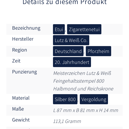
Details zu diesem Produkt
Bezeichnung
Etui
,
Zigarettenetui
Hersteller
Lutz & Weiß Co.
Region
Deutschland
,
Pforzheim
Zeit
20. Jahrhundert
Punzierung
Meisterzeichen Lutz & Weiß
Feingehaltsstempel 800
Halbmond und Reichskrone
Material
Silber 800
,
Vergoldung
Maße
L 87 mm x B 81 mm x H 14 mm
Gewicht
113,1 Gramm