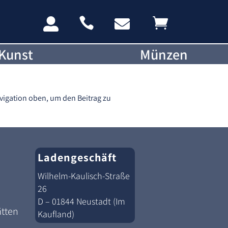




Kunst
Münzen
vigation oben, um den Beitrag zu
Ladengeschäft
Wilhelm-Kaulisch-Straße
26
D – 01844 Neustadt (Im
ätten
Kaufland)