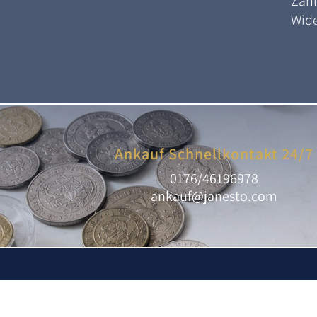
Zah
Wide
Ankauf Schnellkontakt 24/7
0176/46196978
ankauf@janesto.com