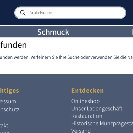
Products
search
Schmuck
efunden
funden werden. Verfeinern Sie Ihre Suche oder verwenden Sie die Na
htiges
Entdecken
Onlineshop
ressum
Unser Ladengeschäft
enschutz
Restauration
Historische Münzprägest
akt
Versand