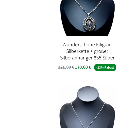
Wunderschöne Filigran
Silberkette + großer
Silberanhänger 835 Silber
Ursprünglicher
Aktueller
221,90
€
170,00
€
-23% Rabatt
Preis
Preis
war:
ist:
221,90 €
170,00 €.