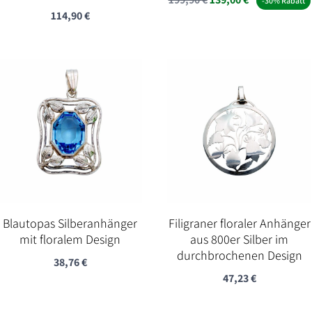
-30% Rabatt
114,90
€
Preis
Preis
war:
ist:
199,90 €
139,00 €.
Blautopas Silberanhänger
Filigraner floraler Anhänger
mit floralem Design
aus 800er Silber im
durchbrochenen Design
38,76
€
47,23
€