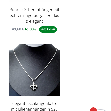
Runder Silberanhänger mit
echtem Tigerauge – zeitlos
& elegant
Ursprünglicher
Aktueller
49,60
€
45,00
€
-9% Rabatt
Preis
Preis
war:
ist:
49,60 €
45,00 €.
Elegante Schlangenkette
mit Lilienanhänger in 925
0