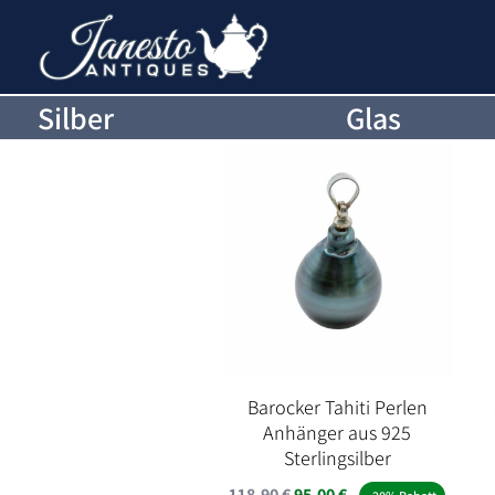
Silber
Glas
Barocker Tahiti Perlen
Anhänger aus 925
Sterlingsilber
Ursprünglicher
Aktueller
118,90
€
95,00
€