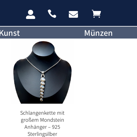




Kunst
Münzen
Schlangenkette mit
großem Mondstein
Anhänger – 925
Sterlingsilber