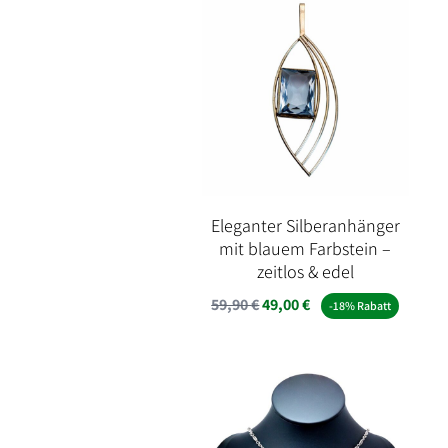
Eleganter Silberanhänger
mit blauem Farbstein –
zeitlos & edel
Ursprünglicher
Aktueller
59,90
€
49,00
€
-18% Rabatt
Preis
Preis
war:
ist:
59,90 €
49,00 €.