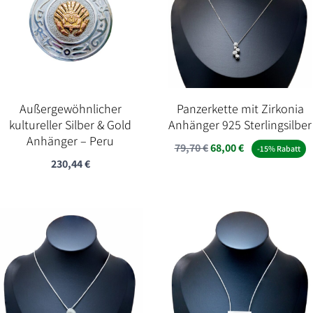
Außergewöhnlicher
Panzerkette mit Zirkonia
kultureller Silber & Gold
Anhänger 925 Sterlingsilber
Anhänger – Peru
Ursprünglicher
Aktueller
79,70
€
68,00
€
-15% Rabatt
230,44
€
Preis
Preis
war:
ist:
79,70 €
68,00 €.