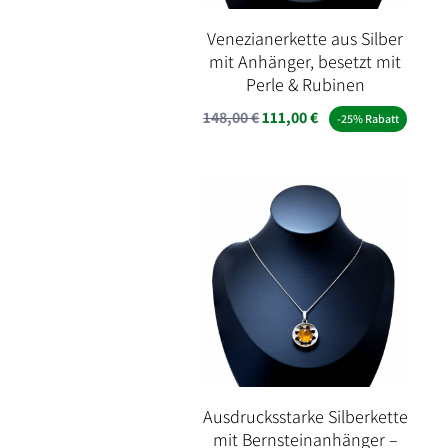
Venezianerkette aus Silber
mit Anhänger, besetzt mit
Perle & Rubinen
Ursprünglicher
Aktueller
148,00
€
111,00
€
-25% Rabatt
Preis
Preis
war:
ist:
148,00 €
111,00 €.
Ausdrucksstarke Silberkette
mit Bernsteinanhänger –