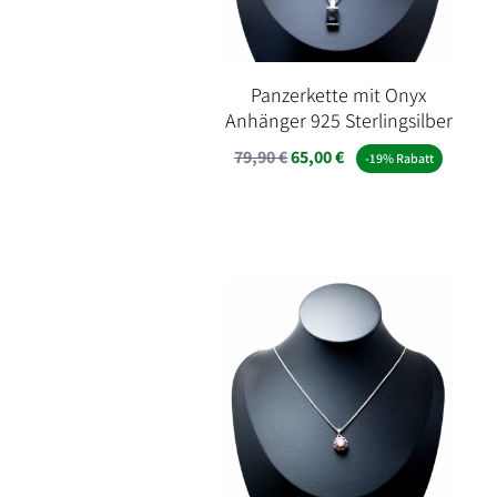
Panzerkette mit Onyx
Anhänger 925 Sterlingsilber
Ursprünglicher
Aktueller
79,90
€
65,00
€
-19% Rabatt
Preis
Preis
war:
ist:
79,90 €
65,00 €.