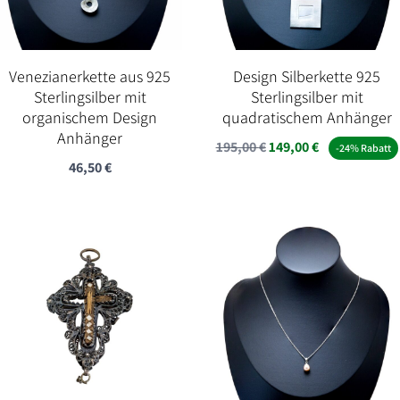
Venezianerkette aus 925
Design Silberkette 925
Sterlingsilber mit
Sterlingsilber mit
organischem Design
quadratischem Anhänger
Anhänger
Ursprünglicher
Aktueller
195,00
€
149,00
€
-24% Rabatt
46,50
€
Preis
Preis
war:
ist:
195,00 €
149,00 €.