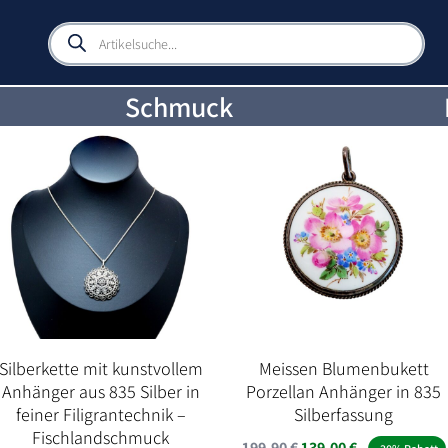
Products
search
Schmuck
Silberkette mit kunstvollem
Meissen Blumenbukett
Anhänger aus 835 Silber in
Porzellan Anhänger in 835
feiner Filigrantechnik –
Silberfassung
Fischlandschmuck
Ursprünglicher
Aktueller
199,90
€
139,00
€