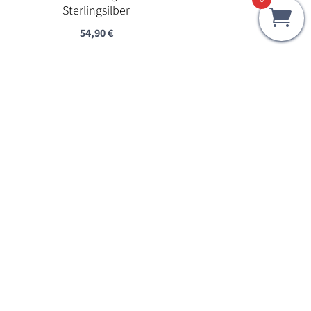
Sterlingsilber
54,90
€
Silberkettchen mit Miniatur
Silber Pantoffel-Anhängern
55,00
€