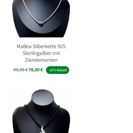
MaBea Silberkette 925
Sterlingsilber mit
Zierelementen
Ursprünglicher
Aktueller
99,90
€
78,00
€
-22% Rabatt
Preis
Preis
war:
ist:
99,90 €
78,00 €.