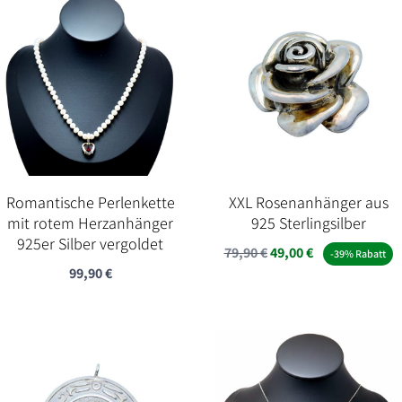
Romantische Perlenkette
XXL Rosenanhänger aus
mit rotem Herzanhänger
925 Sterlingsilber
925er Silber vergoldet
Ursprünglicher
Aktueller
79,90
€
49,00
€
-39% Rabatt
99,90
€
Preis
Preis
war:
ist:
79,90 €
49,00 €.