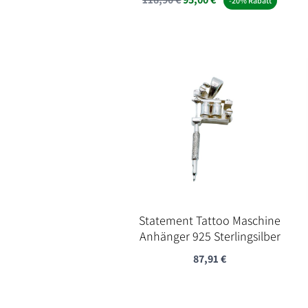
-20% Rabatt
Preis
Preis
war:
ist:
118,90 €
95,00 €.
Statement Tattoo Maschine
Anhänger 925 Sterlingsilber
87,91
€