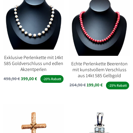
Exklusive Perlenkette mit 14kt
585 Goldverschluss und edlen
Echte Perlenkette Beerenton
Akzentperlen
mit kunstvollem Verschluss
aus 14kt 585 Gelbgold
Ursprünglicher
Aktueller
498,90
€
399,00
€
-20% Rabatt
Ursprünglicher
Aktueller
264,90
€
199,00
€
-25% Rabatt
Preis
Preis
Preis
Preis
war:
ist:
war:
ist:
498,90 €
399,00 €.
264,90 €
199,00 €.