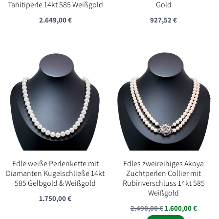
Tahitiperle 14kt 585 Weißgold
Gold
2.649,00
€
927,52
€
Edle weiße Perlenkette mit
Edles zweireihiges Akoya
Diamanten Kugelschließe 14kt
Zuchtperlen Collier mit
585 Gelbgold & Weißgold
Rubinverschluss 14kt 585
Weißgold
1.750,00
€
Ursprünglicher
Aktuel
2.490,00
€
1.600,00
€