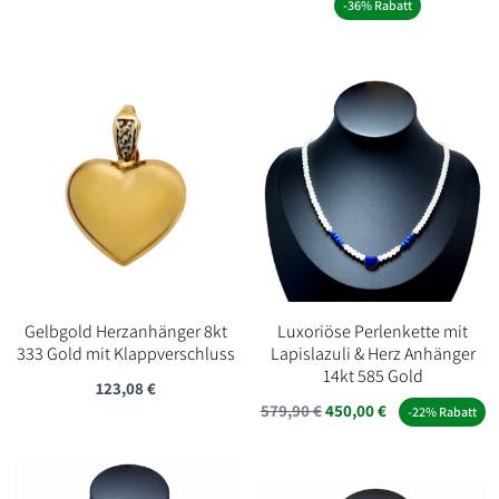
Preis
Preis
-36% Rabatt
war:
ist:
2.490,00 €
1.600,0
Gelbgold Herzanhänger 8kt
Luxoriöse Perlenkette mit
333 Gold mit Klappverschluss
Lapislazuli & Herz Anhänger
14kt 585 Gold
123,08
€
Ursprünglicher
Aktueller
579,90
€
450,00
€
-22% Rabatt
Preis
Preis
war:
ist:
579,90 €
450,00 €.