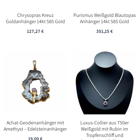
Chrysopras Kreuz
Purismus Weißgold Blautopas
Goldanhänger 14kt 585 Gold
Anhänger 14kt 585 Gold
127,27
€
351,15
€
Achat-Geodenanhänger mit
Luxus-Collier aus 750er
Amethyst – Edelsteinanhänger
Weißgold mit Rubin im
Tropfenschliff und
19,00
€