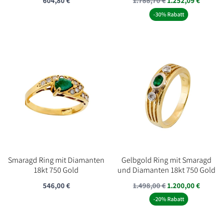
604,80
€
1.788,70
€
1.252,09
€
-30% Rabatt
Smaragd Ring mit Diamanten
Gelbgold Ring mit Smaragd
18kt 750 Gold
und Diamanten 18kt 750 Gold
Ursprünglicher
Aktuel
546,00
€
1.498,00
€
1.200,00
€
Preis
Preis
-20% Rabatt
war:
ist: