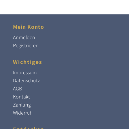
1.498,00 €
1.200,0
Mein Konto
Anmelden
Registrieren
Wichtiges
Impressum
Datenschutz
AGB
Kontakt
Zahlung
Widerruf