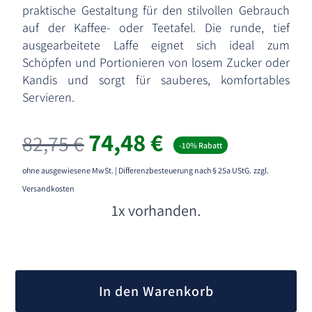
praktische Gestaltung für den stilvollen Gebrauch
auf der Kaffee- oder Teetafel. Die runde, tief
ausgearbeitete Laffe eignet sich ideal zum
Schöpfen und Portionieren von losem Zucker oder
Kandis und sorgt für sauberes, komfortables
Servieren.
74,48
€
82,75
€
-10% Rabatt
ohne ausgewiesene MwSt. | Differenzbesteuerung nach § 25a UStG.
zzgl.
Versandkosten
1x vorhanden.
A
l
In den Warenkorb
t