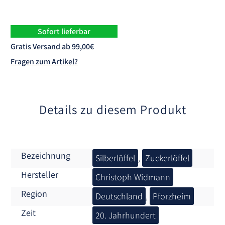
e
r
n
Sofort lieferbar
a
Gratis Versand ab 99,00€
t
Fragen zum Artikel?
i
v
e
:
Details zu diesem Produkt
Bezeichnung
Silberlöffel
,
Zuckerlöffel
Hersteller
Christoph Widmann
Region
Deutschland
,
Pforzheim
Zeit
20. Jahrhundert