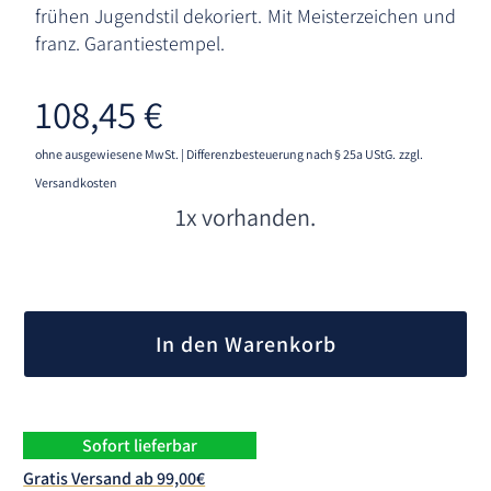
frühen Jugendstil dekoriert. Mit Meisterzeichen und
franz. Garantiestempel.
108,45
€
ohne ausgewiesene MwSt. | Differenzbesteuerung nach § 25a UStG.
zzgl.
Versandkosten
1x vorhanden.
A
l
In den Warenkorb
t
e
r
n
Sofort lieferbar
a
Gratis Versand ab 99,00€