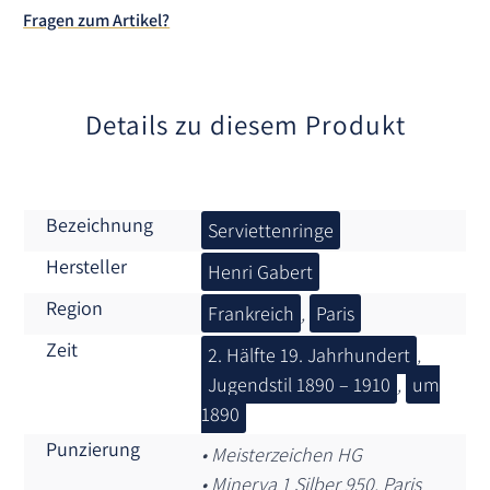
t
Fragen zum Artikel?
i
v
e
:
Details zu diesem Produkt
Bezeichnung
Serviettenringe
Hersteller
Henri Gabert
Region
Frankreich
,
Paris
Zeit
2. Hälfte 19. Jahrhundert
,
Jugendstil 1890 – 1910
,
um
1890
Punzierung
• Meisterzeichen HG
• Minerva 1 Silber 950, Paris