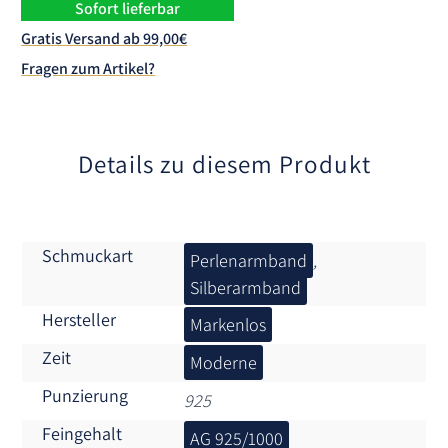
n
Sofort lieferbar
a
Gratis Versand ab 99,00€
t
Fragen zum Artikel?
i
v
e
:
Details zu diesem Produkt
Schmuckart
Perlenarmband
,
Silberarmband
Hersteller
Markenlos
Zeit
Moderne
Punzierung
925
Feingehalt
AG 925/1000