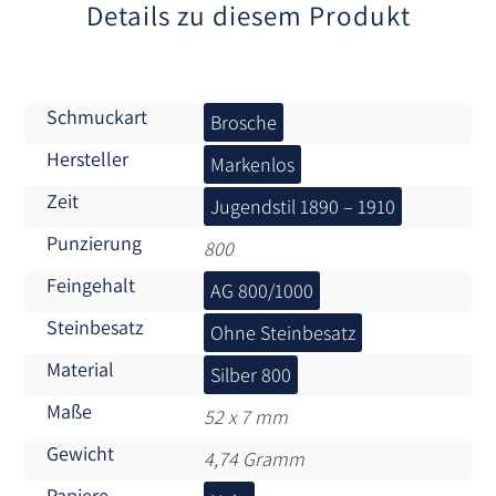
:
Details zu diesem Produkt
Schmuckart
Brosche
Hersteller
Markenlos
Zeit
Jugendstil 1890 – 1910
Punzierung
800
Feingehalt
AG 800/1000
Steinbesatz
Ohne Steinbesatz
Material
Silber 800
Maße
52 x 7 mm
Gewicht
4,74 Gramm
Papiere