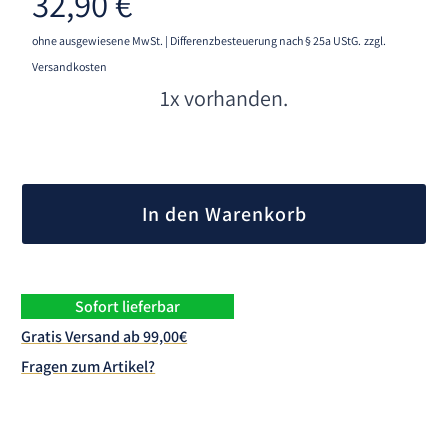
32,90
€
ohne ausgewiesene MwSt. | Differenzbesteuerung nach § 25a UStG.
zzgl.
Versandkosten
1x vorhanden.
A
l
In den Warenkorb
t
e
r
n
Sofort lieferbar
a
Gratis Versand ab 99,00€
t
Fragen zum Artikel?
i
v
e