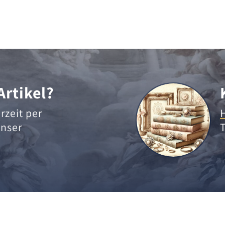
Artikel?
rzeit per
nser