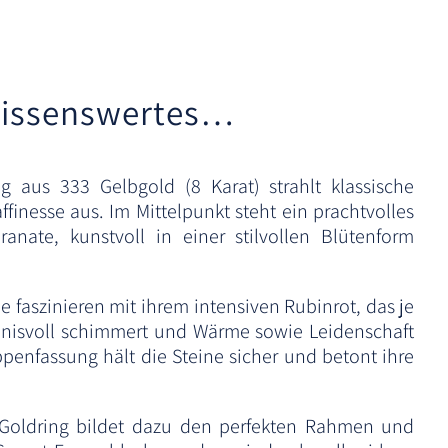
r
n
a
t
issenswertes…
i
v
e
g aus 333 Gelbgold (8 Karat) strahlt klassische
:
finesse aus. Im Mittelpunkt steht ein prachtvolles
ranate, kunstvoll in einer stilvollen Blütenform
e faszinieren mit ihrem intensiven Rubinrot, das je
mnisvoll schimmert und Wärme sowie Leidenschaft
appenfassung hält die Steine sicher und betont ihre
e Goldring bildet dazu den perfekten Rahmen und