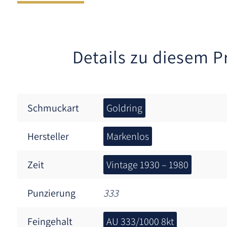
Details zu diesem P
Schmuckart
Goldring
Hersteller
Markenlos
Zeit
Vintage 1930 – 1980
Punzierung
333
Feingehalt
AU 333/1000 8kt