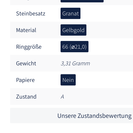
Steinbesatz
Granat
Material
Gelbgold
Ringgröße
66 (⌀21,0)
Gewicht
3,31 Gramm
Papiere
Nein
Zustand
A
Unsere Zustandsbewertung