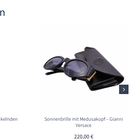
en
nkelnden
Sonnenbrille mit Medusakopf – Gianni
Versace
220,00
€