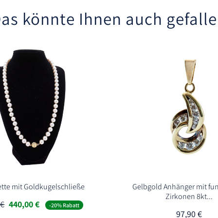
as könnte Ihnen auch gefall
ette mit Goldkugelschließe
Gelbgold Anhänger mit fu
Zirkonen 8kt...
Ursprünglicher
Aktueller
0
€
440,00
€
-20% Rabatt
Preis
Preis
97,90
€