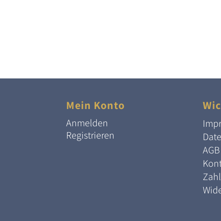
Mein Konto
Wic
Anmelden
Imp
Registrieren
Dat
AGB
Kont
Zah
Wide