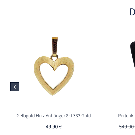
D
Gelbgold Herz Anhänger 8kt 333 Gold
Perlenk
49,90
€
549,0