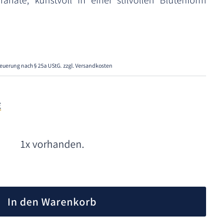
ranate, kunstvoll in einer stilvollen Blütenform
euerung nach § 25a UStG.
zzgl. Versandkosten
€
1x vorhanden.
A
l
In den Warenkorb
t
e