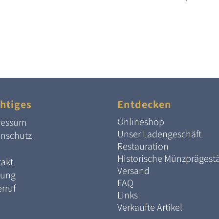
war:
ist:
549,00 €
440,00 €.
htiges
Entdecken
Onlineshop
ressum
Unser Ladengeschäft
enschutz
Restauration
Historische Münzprägest
akt
Versand
lung
FAQ
rruf
Links
Verkaufte Artikel