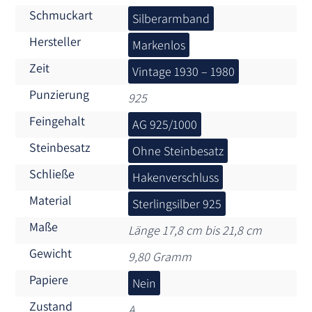
Schmuckart
Silberarmband
Hersteller
Markenlos
Zeit
Vintage 1930 – 1980
Punzierung
925
Feingehalt
AG 925/1000
Steinbesatz
Ohne Steinbesatz
Schließe
Hakenverschluss
Material
Sterlingsilber 925
Maße
Länge 17,8 cm bis 21,8 cm
Gewicht
9,80 Gramm
Papiere
Nein
Zustand
A