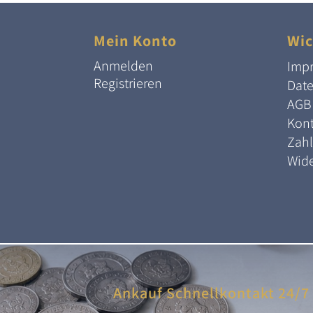
Mein Konto
Wic
Anmelden
Imp
Registrieren
Dat
AGB
Kont
Zah
Wide
Ankauf Schnellkontakt 24/7