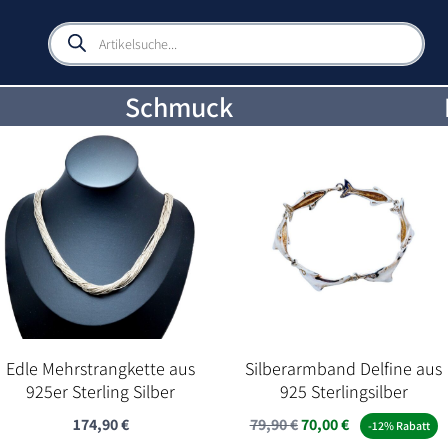
Products
search
Schmuck
Edle Mehrstrangkette aus
Silberarmband Delfine aus
925er Sterling Silber
925 Sterlingsilber
Ursprünglicher
Aktueller
174,90
€
79,90
€
70,00
€
-12% Rabatt