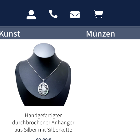




Kunst
Münzen
Handgefertigter
durchbrochener Anhänger
aus Silber mit Silberkette
69,00
€