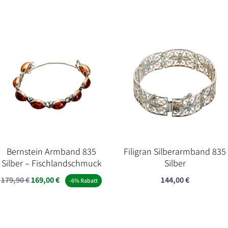
Preis
Preis
war:
ist:
79,90 €
70,00 €.
Bernstein Armband 835
Filigran Silberarmband 835
Silber – Fischlandschmuck
Silber
Ursprünglicher
Aktueller
179,90
€
169,00
€
144,00
€
-6% Rabatt
Preis
Preis
war:
ist:
179,90 €
169,00 €.