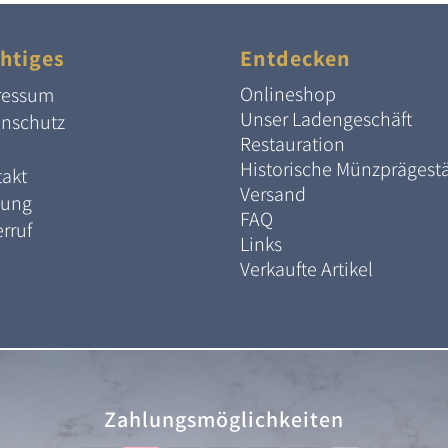
htiges
Entdecken
Onlineshop
ressum
Unser Ladengeschäft
enschutz
Restauration
Historische Münzprägest
akt
Versand
lung
FAQ
rruf
Links
Verkaufte Artikel
Zahlungsmöglichkeiten