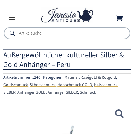

Products
search
Außergewöhnlicher kultureller Silber &
Gold Anhänger – Peru
Artikelnummer:
1240
Kategorien:
Material
,
Roségold & Rotgold
,
Goldschmuck
,
Silberschmuck
,
Halsschmuck GOLD
,
Halsschmuck
SILBER
,
Anhänger GOLD
,
Anhänger SILBER
,
Schmuck