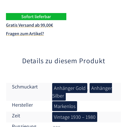
e
r
n
Sofort lieferbar
a
Gratis Versand ab 99,00€
t
Fragen zum Artikel?
i
v
e
:
Details zu diesem Produkt
Schmuckart
Anhänger Gold
,
Anhänger
Silber
Hersteller
Markenlos
Zeit
Vintage 1930 – 1980
Punzierung