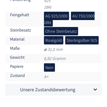
925
18kt
Feingehalt
AG 925/1000
,
AU 750/1000
18kt
Steinbesatz
Ohne Steinbesatz
Material
Roségold
,
Sterlingsilber 925
Maße
⌀ 31,0 mm
Gewicht
6,92 Gramm
Papiere
Nein
Zustand
A+
Unsere Zustandsbewertung