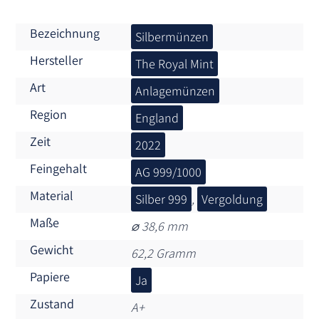
Bezeichnung
Silbermünzen
Hersteller
The Royal Mint
Art
Anlagemünzen
Region
England
Zeit
2022
Feingehalt
AG 999/1000
Material
Silber 999
,
Vergoldung
Maße
⌀ 38,6 mm
Gewicht
62,2 Gramm
Papiere
Ja
Zustand
A+