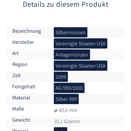
:
Details zu diesem Produkt
Bezeichnung
Silbermünzen
Hersteller
Vereinigte Staaten USA
Art
Anlagemünzen
Region
Vereinigte Staaten USA
Zeit
2009
Feingehalt
AG 999/1000
Material
Silber 999
Maße
⌀ 40,6 mm
Gewicht
31,1 Gramm
Papiere