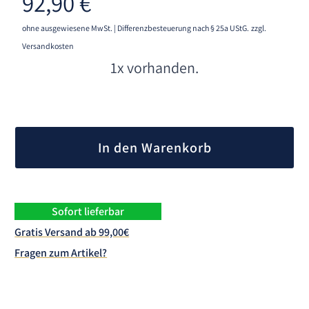
92,90
€
ohne ausgewiesene MwSt. | Differenzbesteuerung nach § 25a UStG.
zzgl.
Versandkosten
1x vorhanden.
A
l
In den Warenkorb
t
e
r
n
Sofort lieferbar
a
Gratis Versand ab 99,00€
t
Fragen zum Artikel?
i
v
e