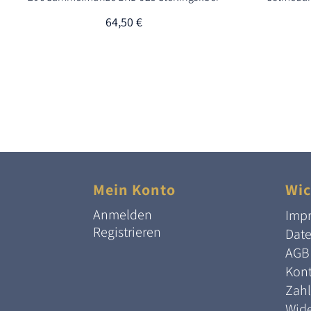
64,50
€
Mein Konto
Wic
Anmelden
Imp
Registrieren
Dat
AGB
Kont
Zah
Wide