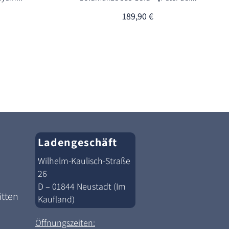
189,90
€
Ladengeschäft
Wilhelm-Kaulisch-Straße
26
D – 01844 Neustadt (Im
ätten
Kaufland)
Öffnungszeiten: