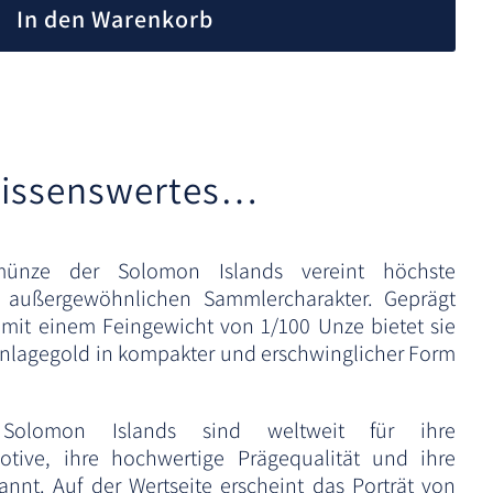
l
Solomon
In den Warenkorb
t
Islands
Feingold
e
999
r
Menge
n
a
t
issenswertes…
i
v
e
dmünze der Solomon Islands vereint höchste
:
m außergewöhnlichen Sammlercharakter. Geprägt
mit einem Feingewicht von 1/100 Unze bietet sie
 Anlagegold in kompakter und erschwinglicher Form
olomon Islands sind weltweit für ihre
tive, ihre hochwertige Prägequalität und ihre
annt. Auf der Wertseite erscheint das Porträt von