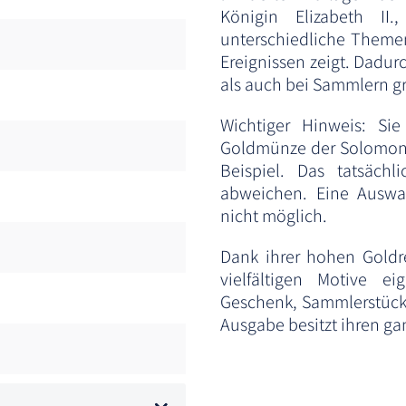
Königin Elizabeth II
unterschiedliche Themen
Ereignissen zeigt. Dadur
als auch bei Sammlern gr
Wichtiger Hinweis: Si
Goldmünze der Solomon I
Beispiel. Das tatsächl
abweichen. Eine Auswah
nicht möglich.
Dank ihrer hohen Goldre
vielfältigen Motive e
Geschenk, Sammlerstück o
Ausgabe besitzt ihren g