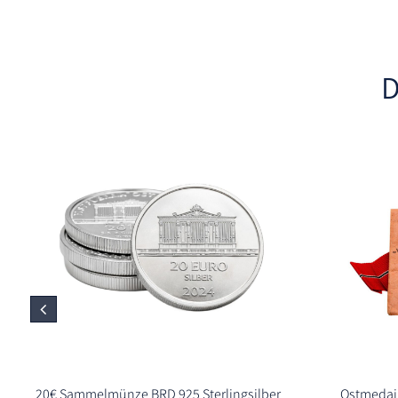
D
20€ Sammelmünze BRD 925 Sterlingsilber
Ostmedail