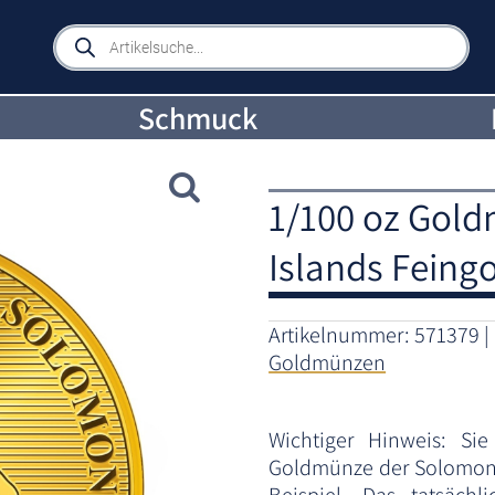
Products
search
Schmuck
1/100 oz Gol
Islands Feing
Artikelnummer:
571379
Goldmünzen
Wichtiger Hinweis: Si
Goldmünze der Solomon I