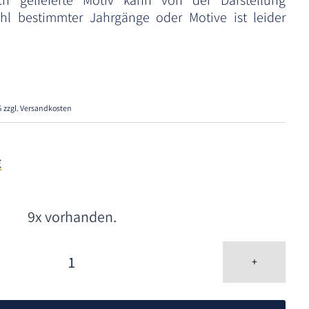
ich gelieferte Motiv kann von der Darstellung
l bestimmter Jahrgänge oder Motive ist leider
G
zzgl. Versandkosten
€
9x vorhanden.
1/100
oz
+
Goldmünze
10
A
Dollar