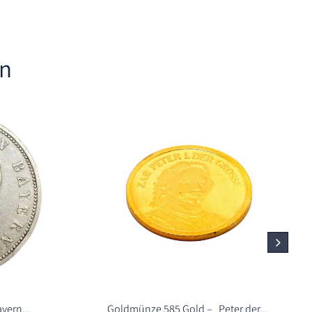
en
yern...
Goldmünze 585 Gold – „Peter der...