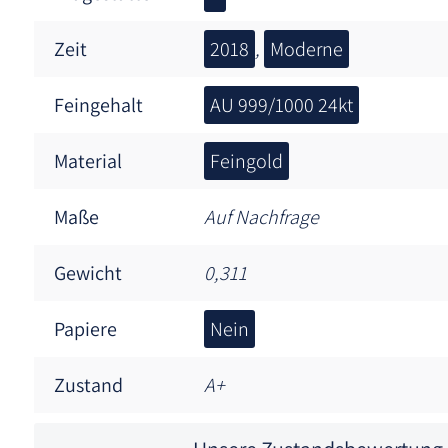
Zeit
2018
,
Moderne
Feingehalt
AU 999/1000 24kt
Material
Feingold
Maße
Auf Nachfrage
Gewicht
0,311
Papiere
Nein
Zustand
A+