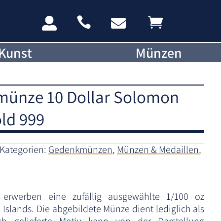




Kunst
Münzen
dmünze 10 Dollar Solomon
old 999
Kategorien:
Gedenkmünzen
,
Münzen & Medaillen
,
e erwerben eine zufällig ausgewählte 1/100 oz
slands. Die abgebildete Münze dient lediglich als