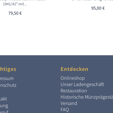
1941/42“ mit...
95,00
€
79,50
€
htiges
Entdecken
Onlineshop
ressum
Unser Ladengeschäft
enschutz
Restauration
Historische Münzprägest
akt
Versand
lung
FAQ
rruf