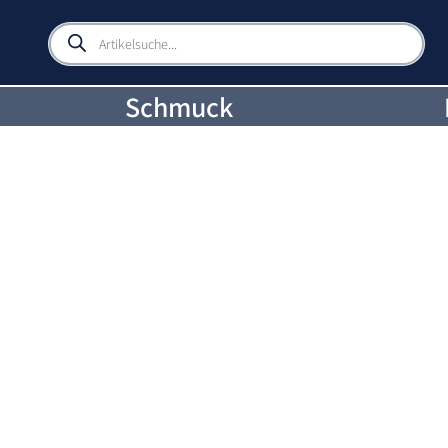
Products
search
Schmuck