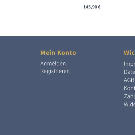
145,90
€
Mein Konto
Wic
Anmelden
Imp
Registrieren
Dat
AGB
Kont
Zah
Wide