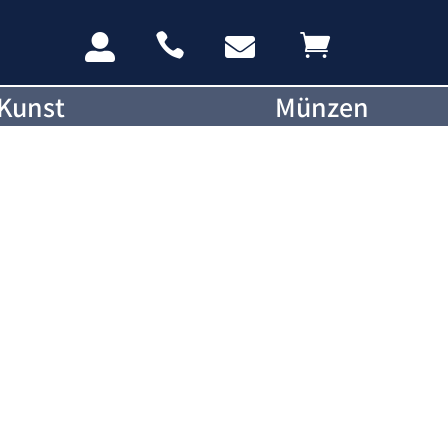




Kunst
Münzen