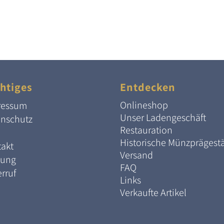
htiges
Entdecken
Onlineshop
ressum
Unser Ladengeschäft
enschutz
Restauration
Historische Münzprägest
akt
Versand
lung
FAQ
rruf
Links
Verkaufte Artikel