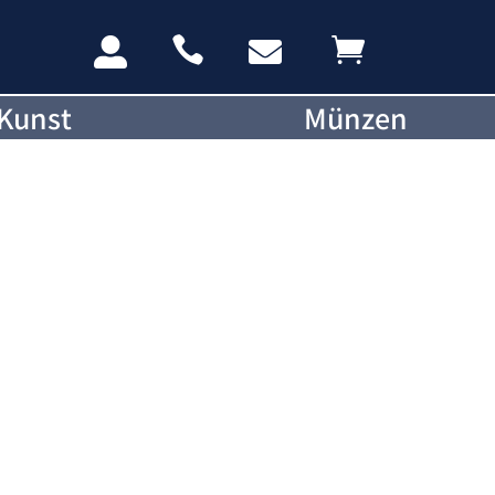




Kunst
Münzen