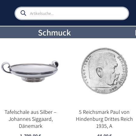
Products
search
Schmuck
Tafelschale aus Silber –
5 Reichsmark Paul von
Johannes Siggaard,
Hindenburg Drittes Reich
Dänemark
1935, A
1.799,00
€
44,00
€