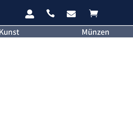




Kunst
Münzen