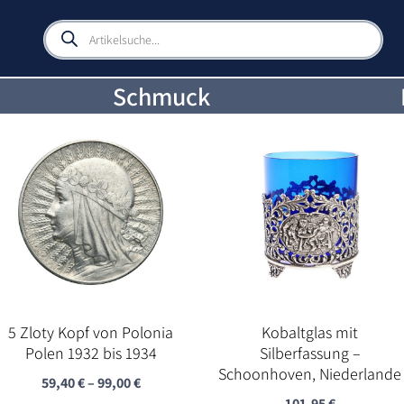
Products
search
Schmuck
5 Zloty Kopf von Polonia
Kobaltglas mit
Polen 1932 bis 1934
Silberfassung –
Schoonhoven, Niederlande
59,40
€
–
99,00
€
101,95
€