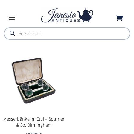

Products
search
Messerbänke im Etui – Spurrier
& Co, Birmingham