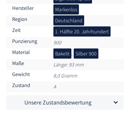
Hersteller
Markenlos
Region
Deutschland
Zeit
1. Hälfte 20. Jahrhundert
Punzierung
900
Material
Bakelit
,
Silber 900
Maße
Länge: 93 mm
Gewicht
8,0 Gramm
Zustand
A
Unsere Zustandsbewertung