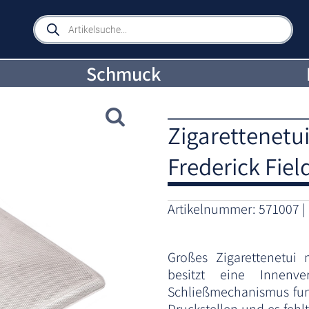
Products
search
Schmuck
Zigarettenetui
Frederick Fie
Artikelnummer:
571007
Großes Zigarettenetui 
besitzt eine Innenv
Schließmechanismus funkt