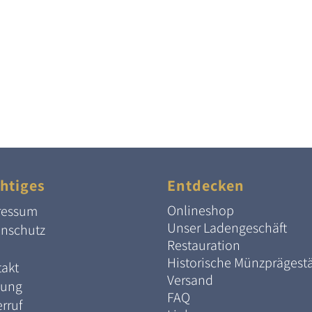
htiges
Entdecken
Onlineshop
ressum
Unser Ladengeschäft
enschutz
Restauration
Historische Münzprägest
akt
Versand
lung
FAQ
rruf