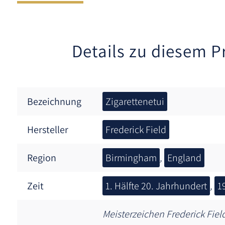
Details zu diesem P
Bezeichnung
Zigarettenetui
Hersteller
Frederick Field
Region
Birmingham
,
England
Zeit
1. Hälfte 20. Jahrhundert
,
1
Meisterzeichen Frederick Fiel