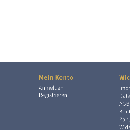
Mein Konto
Wic
Anmelden
Imp
Registrieren
Dat
AGB
Kont
Zah
Wide