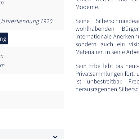
am
Moderne.
Seine Silberschmied
 Jahreskennung 1920
wohlhabenden Bürger
internationale Anerkenn
ung
sondern auch ein vis
Materialien in seine Arbei
cm
cm
Sein Erbe lebt bis he
Privatsammlungen fort, u
ist unbestreitbar. F
herausragenden Silbersc