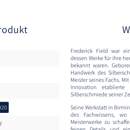
rodukt
W
Frederick Field war e
dessen Werke für ihre h
bekannt waren. Geboren
Handwerk des Silbersc
Meister seines Fachs. Mi
Innovation etablierte
Silberschmiede seiner Ze
920
Seine Werkstatt in Birm
des Fachwissens, wo
Meisterwerke zu schaffe
d
feinen Details und ei