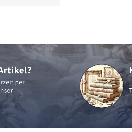
Artikel?
rzeit per
nser