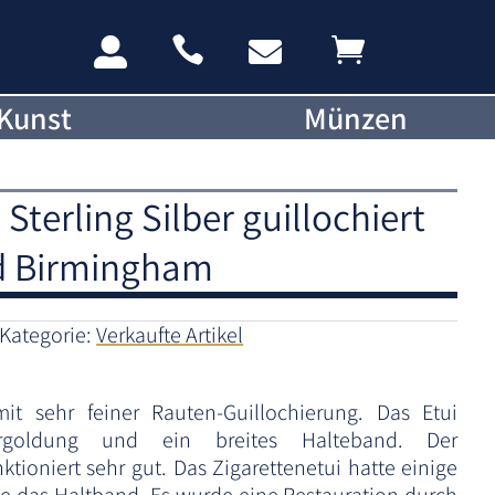




Kunst
Münzen
 Sterling Silber guillochiert
ld Birmingham
Kategorie:
Verkaufte Artikel
mit sehr feiner Rauten-Guillochierung. Das Etui
ergoldung und ein breites Halteband. Der
ioniert sehr gut. Das Zigarettenetui hatte einige