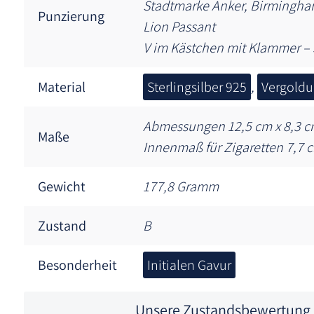
Stadtmarke Anker, Birmingh
Punzierung
Lion Passant
V im Kästchen mit Klammer –
Material
Sterlingsilber 925
,
Vergold
Abmessungen 12,5 cm x 8,3 
Maße
Innenmaß für Zigaretten 7,7 
Gewicht
177,8 Gramm
Zustand
B
Besonderheit
Initialen Gavur
Unsere Zustandsbewertung