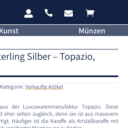




Kunst
Münzen
erling Silber – Topazio,
Kategorie:
Verkaufte Artikel
e aus der Luxuswarenmanufaktur Topazio. Diese
d eher selten zugleich, denn sie ist aus massivem
igt. Häufiger ist die Karaffe als Kristallkaraffe mit