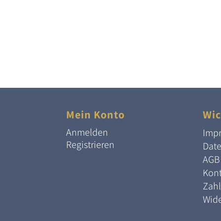
Mein Konto
Wic
Anmelden
Imp
Registrieren
Dat
AGB
Kont
Zah
Wide