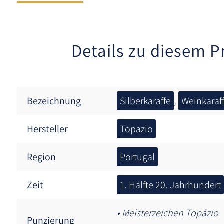
Details zu diesem P
Bezeichnung
Silberkaraffe
,
Weinkaraf
Hersteller
Topazio
Region
Portugal
Zeit
1. Hälfte 20. Jahrhundert
• Meisterzeichen Topázio
Punzierung