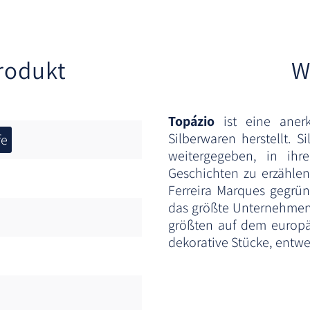
rodukt
W
Topázio
ist eine anerk
Silberwaren herstellt. 
fe
weitergegeben, in ihr
Geschichten zu erzähle
Ferreira Marques gegrün
das größte Unternehmen 
größten auf dem europäis
dekorative Stücke, entwed