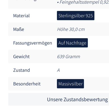
• Feingehaltsstempel 0,92
Material
Sterlingsilber 925
Maße
Höhe 30,0 cm
Fassungsvermögen
Auf Nachfrage
Gewicht
639 Gramm
Zustand
A
Besonderheit
Massivsilber
Unsere Zustandsbewertung