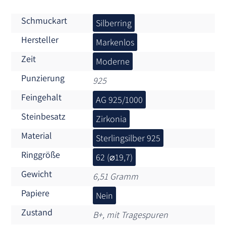
Schmuckart
Silberring
Hersteller
Markenlos
Zeit
Moderne
Punzierung
925
Feingehalt
AG 925/1000
Steinbesatz
Zirkonia
Material
Sterlingsilber 925
Ringgröße
62 (⌀19,7)
Gewicht
6,51 Gramm
Papiere
Nein
Zustand
B+, mit Tragespuren