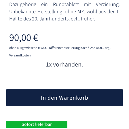
Dazugehörig ein Rundtablett mit Verzierung.
Unbekannte Herstellung, ohne MZ, wohl aus der 1.
Hälfte des 20. Jahrhunderts, evtl. früher.
90,00
€
ohne ausgewiesene MwSt. | Differenzbesteuerung nach § 25a UStG.
zzgl.
Versandkosten
1x vorhanden.
A
l
In den Warenkorb
t
e
r
n
Sofort lieferbar