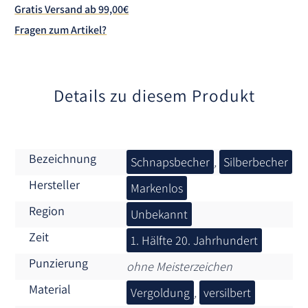
a
Gratis Versand ab 99,00€
t
Fragen zum Artikel?
i
v
e
:
Details zu diesem Produkt
Bezeichnung
Schnapsbecher
,
Silberbecher
Hersteller
Markenlos
Region
Unbekannt
Zeit
1. Hälfte 20. Jahrhundert
Punzierung
ohne Meisterzeichen
Material
Vergoldung
,
versilbert