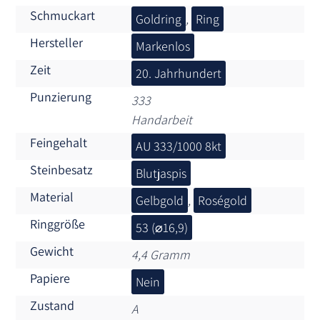
Schmuckart
Goldring
,
Ring
Hersteller
Markenlos
Zeit
20. Jahrhundert
Punzierung
333
Handarbeit
Feingehalt
AU 333/1000 8kt
Steinbesatz
Blutjaspis
Material
Gelbgold
,
Roségold
Ringgröße
53 (⌀16,9)
Gewicht
4,4 Gramm
Papiere
Nein
Zustand
A