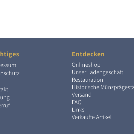
htiges
Entdecken
Onlineshop
ressum
Unser Ladengeschäft
enschutz
Restauration
Historische Münzprägest
akt
Versand
lung
FAQ
rruf
Links
Verkaufte Artikel