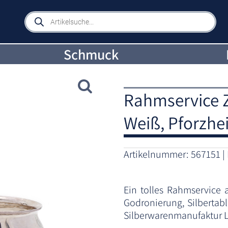
Products
search
Schmuck
Rahmservice Z
Weiß, Pforzhe
Artikelnummer:
567151
Ein tolles Rahmservice 
Godronierung, Silbertabl
Silberwarenmanufaktur L