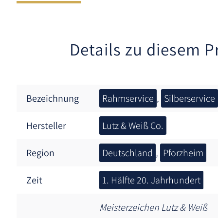
Details zu diesem P
Bezeichnung
Rahmservice
,
Silberservice
Hersteller
Lutz & Weiß Co.
Region
Deutschland
,
Pforzheim
Zeit
1. Hälfte 20. Jahrhundert
Meisterzeichen Lutz & Weiß