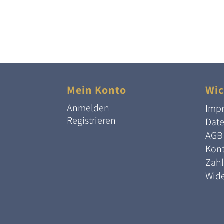
Mein Konto
Wic
Anmelden
Imp
Registrieren
Dat
AGB
Kont
Zah
Wide