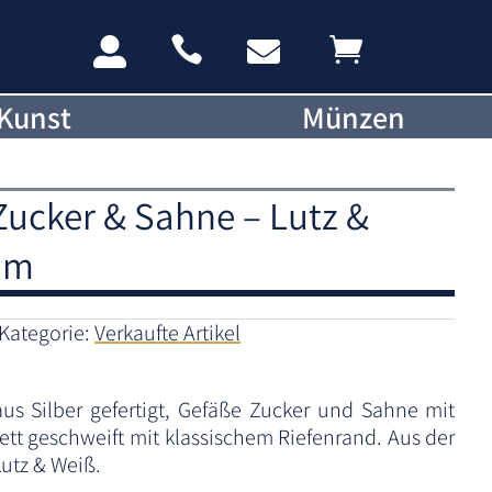




Kunst
Münzen
ucker & Sahne – Lutz &
im
Kategorie:
Verkaufte Artikel
aus Silber gefertigt, Gefäße Zucker und Sahne mit
ett geschweift mit klassischem Riefenrand. Aus der
utz & Weiß.