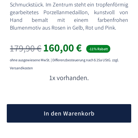
Schmuckstück. Im Zentrum steht ein tropfenförmig
gearbeitetes Porzellanmedaillon, kunstvoll von
Hand bemalt mit einem farbenfrohen
Blumenmotiv aus Rosen in Gelb, Rot und Pink.
Ursprünglicher
Aktueller
160,00
€
179,90
€
-11% Rabatt
Preis
Preis
war:
ist:
ohne ausgewiesene MwSt. | Differenzbesteuerung nach § 25a UStG.
zzgl.
179,90 €
160,00 €.
Versandkosten
1x vorhanden.
A
l
In den Warenkorb
t
e
r