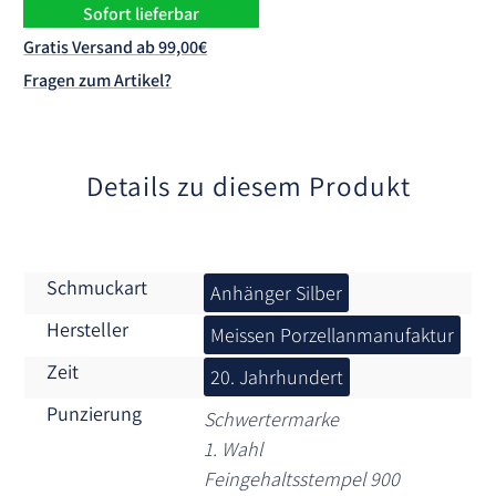
n
Sofort lieferbar
a
Gratis Versand ab 99,00€
t
Fragen zum Artikel?
i
v
e
:
Details zu diesem Produkt
Schmuckart
Anhänger Silber
Hersteller
Meissen Porzellanmanufaktur
Zeit
20. Jahrhundert
Punzierung
Schwertermarke
1. Wahl
Feingehaltsstempel 900