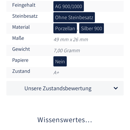
Feingehalt
AG 900/1000
Steinbesatz
Ohne Steinbesatz
Material
Porzellan
,
Silber 900
Maße
49 mm x 26 mm
Gewicht
7,00 Gramm
Papiere
Nein
Zustand
A+
Unsere Zustandsbewertung
Wissenswertes…