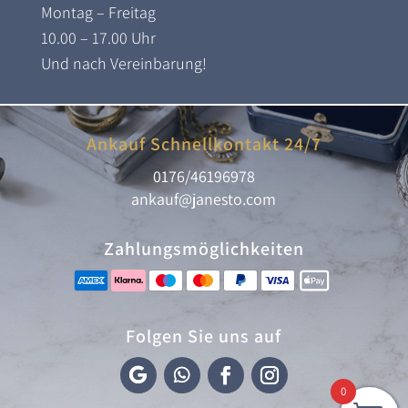
Montag – Freitag
10.00 – 17.00 Uhr
Und nach Vereinbarung!
Ankauf Schnellkontakt 24/7
0176/46196978
ankauf@janesto.com
Zahlungsmöglichkeiten
Folgen Sie uns auf
0
F
F
F
I