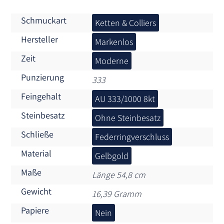
Schmuckart
Ketten & Colliers
Hersteller
Markenlos
Zeit
Moderne
Punzierung
333
Feingehalt
AU 333/1000 8kt
Steinbesatz
Ohne Steinbesatz
Schließe
Federringverschluss
Material
Gelbgold
Maße
Länge 54,8 cm
Gewicht
16,39 Gramm
Papiere
Nein