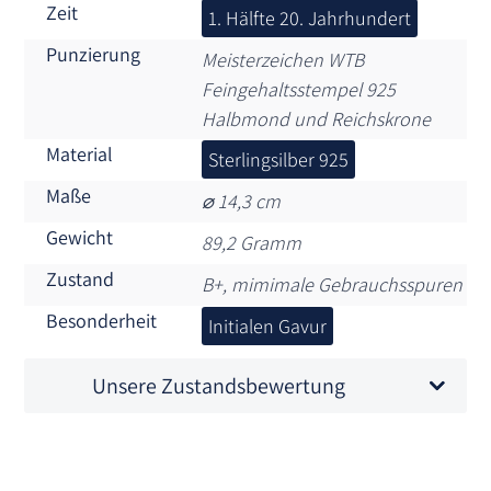
Zeit
1. Hälfte 20. Jahrhundert
Punzierung
Meisterzeichen WTB
Feingehaltsstempel 925
Halbmond und Reichskrone
Material
Sterlingsilber 925
Maße
⌀ 14,3 cm
Gewicht
89,2 Gramm
Zustand
B+, mimimale Gebrauchsspuren
Besonderheit
Initialen Gavur
Unsere Zustandsbewertung