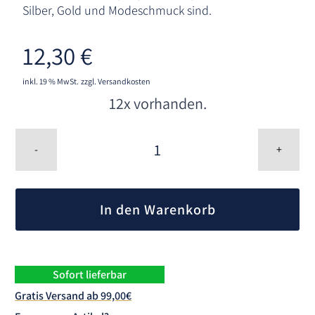
Silber, Gold und Modeschmuck sind.
12,30
€
inkl. 19 % MwSt.
zzgl. Versandkosten
12x vorhanden.
Hagerty
Jewelery
-
+
Dry
Wipes
A
-
l
Schmuck
In den Warenkorb
t
Reinigungstücher
Menge
e
r
n
Sofort lieferbar
a
Gratis Versand ab 99,00€
t