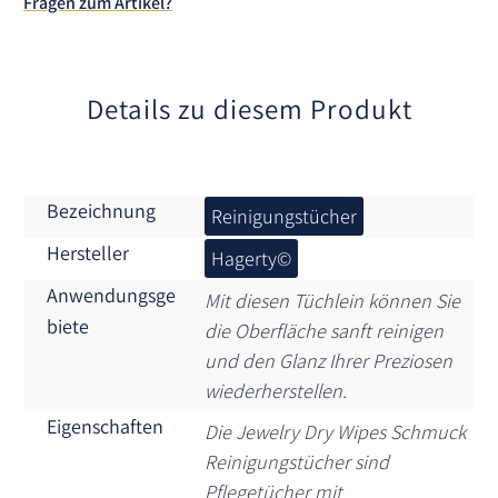
Fragen zum Artikel?
i
v
e
:
Details zu diesem Produkt
Bezeichnung
Reinigungstücher
Hersteller
Hagerty©
Anwendungsge
Mit diesen Tüchlein können Sie
biete
die Oberfläche sanft reinigen
und den Glanz Ihrer Preziosen
wiederherstellen.
Eigenschaften
Die Jewelry Dry Wipes Schmuck
Reinigungstücher sind
Pflegetücher mit