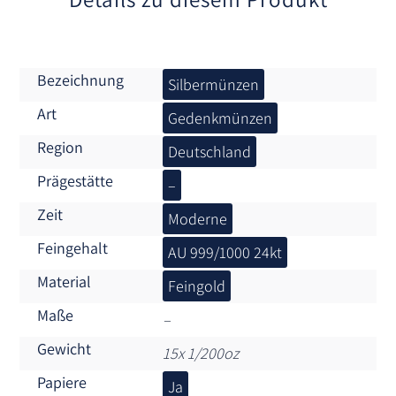
Bezeichnung
Silbermünzen
Art
Gedenkmünzen
Region
Deutschland
Prägestätte
–
Zeit
Moderne
Feingehalt
AU 999/1000 24kt
Material
Feingold
Maße
–
Gewicht
15x 1/200oz
Papiere
Ja