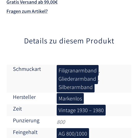
Gratis Versand ab 99,00€
t
Fragen zum Artikel?
i
v
e
:
Details zu diesem Produkt
Schmuckart
Filigranarmband
,
Gliederarmband
,
Silberarmband
Hersteller
Markenlos
Zeit
Vintage 1930 – 1980
Punzierung
800
Feingehalt
AG 800/1000