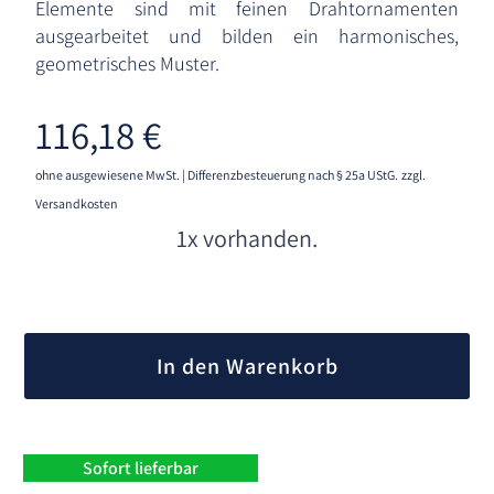
Elemente sind mit feinen Drahtornamenten
ausgearbeitet und bilden ein harmonisches,
geometrisches Muster.
116,18
€
ohne ausgewiesene MwSt. | Differenzbesteuerung nach § 25a UStG.
zzgl.
Versandkosten
1x vorhanden.
A
l
In den Warenkorb
t
e
r
n
Sofort lieferbar
a